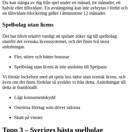
Du kan stänga av dig från spel under en månad, tre månader, ett
halvår eller tillsvidare. En avstängning kan inte avbrytas i förtid och
en tillsvidare-blockering gäller i åtminstone 12 månader.
Spelbolag utan licens
Det har blivit relativt vanligt att spelare söker sig till spelbolag
utanför det svenska licenssystemet, och det finns två stora
anledningar.
Fler, större och bättre bonusar
Spelbolag utan licens är inte anslutna till Spelpaus
Vi förstår lockelsen med att spela hos sidor utan svensk licens, och
även om det finns fördelar så avråder vi från detta. Anledningar till
detta är framförallt:
Lågt konsumentskydd
Oseriösa företag som driver sidorna
Skatt på vinster
Topp 3 – Sveriges bästa spelbolag