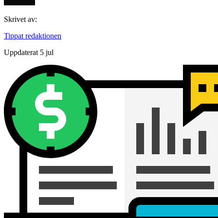
Skrivet av:
Tippat redaktionen
Uppdaterat
5 jul