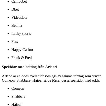
Campobet
Dbet
Videoslots
Betinia
Lucky sports
Flax
Happy Casino
Frank & Fred
Spelsidor med betting från Arland
Arland är en oddsleverantör som ägs av samma företag som driver
Comeon, Snabbare, Hajper så de förser dessa spelsidor med odds:
Comeon
Snabbare
Hajper