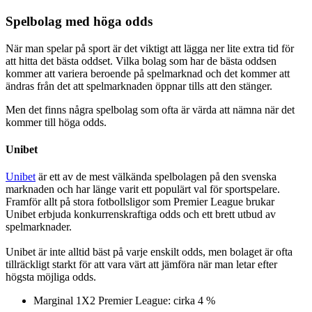
Spelbolag med höga odds
När man spelar på sport är det viktigt att lägga ner lite extra tid för
att hitta det bästa oddset. Vilka bolag som har de bästa oddsen
kommer att variera beroende på spelmarknad och det kommer att
ändras från det att spelmarknaden öppnar tills att den stänger.
Men det finns några spelbolag som ofta är värda att nämna när det
kommer till höga odds.
Unibet
Unibet
är ett av de mest välkända spelbolagen på den svenska
marknaden och har länge varit ett populärt val för sportspelare.
Framför allt på stora fotbollsligor som Premier League brukar
Unibet erbjuda konkurrenskraftiga odds och ett brett utbud av
spelmarknader.
Unibet är inte alltid bäst på varje enskilt odds, men bolaget är ofta
tillräckligt starkt för att vara värt att jämföra när man letar efter
högsta möjliga odds.
Marginal 1X2 Premier League: cirka 4 %