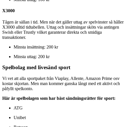
X3000
Tågen är sällan i tid. Men när det gäller uttag av spelvinster så håller
X3000 alltid tidtabellen. Uttag och insättningar sköts via antingen
Swish eller Trustly vilket garanterar direkta och smidiga
transaktioner.
Minsta insättning: 200 kr
Minsta uttag: 200 kr
Spelbolag med livesänd sport
Vi vet att alla sportpaket från Viaplay, Allente, Amazon Prime osv
kostar skjortan. Men man kommer ganska långt med ett aktivt och
påfyllt spelkonto.
Här är spelbolagen som har bäst sändningsrätter för sport:
ATG
Unibet