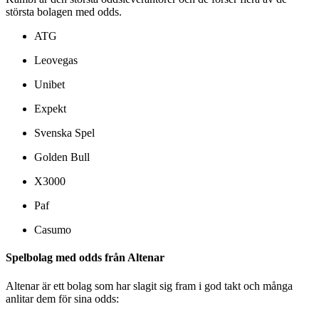
största bolagen med odds.
ATG
Leovegas
Unibet
Expekt
Svenska Spel
Golden Bull
X3000
Paf
Casumo
Spelbolag med odds från Altenar
Altenar är ett bolag som har slagit sig fram i god takt och många
anlitar dem för sina odds: