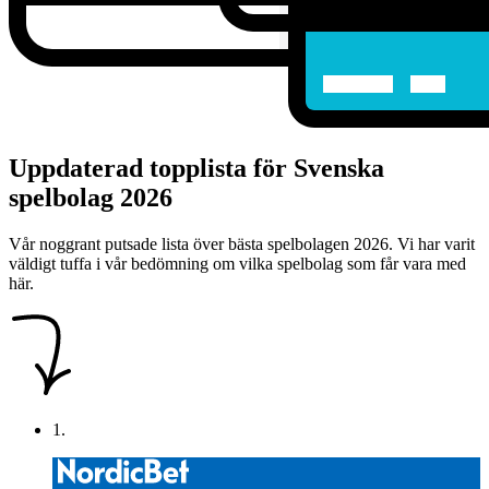
Uppdaterad topplista för Svenska
spelbolag 2026
Vår noggrant putsade lista över bästa spelbolagen 2026. Vi har varit
väldigt tuffa i vår bedömning om vilka spelbolag som får vara med
här.
1.