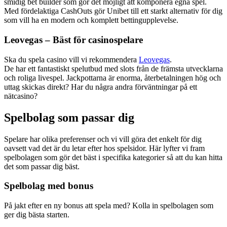
smidig bet builder som gör det möjligt att komponera egna spel.
Med fördelaktiga CashOuts gör Unibet till ett starkt alternativ för dig
som vill ha en modern och komplett bettingupplevelse.
Leovegas – Bäst för casinospelare
Ska du spela casino vill vi rekommendera
Leovegas
.
De har ett fantastiskt spelutbud med slots från de främsta utvecklarna
och roliga livespel. Jackpottarna är enorma, återbetalningen hög och
uttag skickas direkt? Har du några andra förväntningar på ett
nätcasino?
Spelbolag som passar dig
Spelare har olika preferenser och vi vill göra det enkelt för dig
oavsett vad det är du letar efter hos spelsidor. Här lyfter vi fram
spelbolagen som gör det bäst i specifika kategorier så att du kan hitta
det som passar dig bäst.
Spelbolag med bonus
På jakt efter en ny bonus att spela med? Kolla in spelbolagen som
ger dig bästa starten.