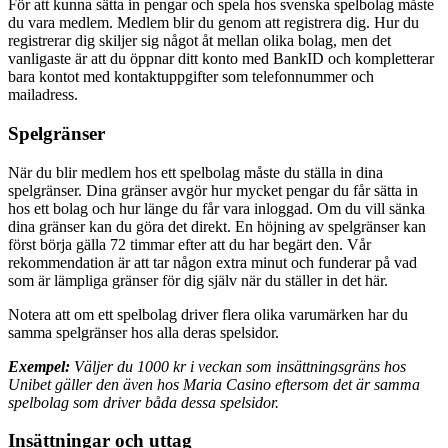
För att kunna sätta in pengar och spela hos svenska spelbolag måste
du vara medlem. Medlem blir du genom att registrera dig. Hur du
registrerar dig skiljer sig något åt mellan olika bolag, men det
vanligaste är att du öppnar ditt konto med BankID och kompletterar
bara kontot med kontaktuppgifter som telefonnummer och
mailadress.
Spelgränser
När du blir medlem hos ett spelbolag måste du ställa in dina
spelgränser. Dina gränser avgör hur mycket pengar du får sätta in
hos ett bolag och hur länge du får vara inloggad. Om du vill sänka
dina gränser kan du göra det direkt. En höjning av spelgränser kan
först börja gälla 72 timmar efter att du har begärt den. Vår
rekommendation är att tar någon extra minut och funderar på vad
som är lämpliga gränser för dig själv när du ställer in det här.
Notera att om ett spelbolag driver flera olika varumärken har du
samma spelgränser hos alla deras spelsidor.
Exempel:
Väljer du 1000 kr i veckan som insättningsgräns hos
Unibet gäller den även hos Maria Casino eftersom det är samma
spelbolag som driver båda dessa spelsidor.
Insättningar och uttag