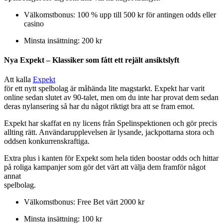
Välkomstbonus: 100 % upp till 500 kr för antingen odds eller
casino
Minsta insättning: 200 kr
Nya Expekt – Klassiker som fått ett rejält ansiktslyft
Att kalla
Expekt
för ett nytt spelbolag är måhända lite magstarkt. Expekt har varit
online sedan slutet av 90-talet, men om du inte har provat dem sedan
deras nylansering så har du något riktigt bra att se fram emot.
Expekt har skaffat en ny licens från Spelinspektionen och gör precis
allting rätt. Användarupplevelsen är lysande, jackpottarna stora och
oddsen konkurrenskraftiga.
Extra plus i kanten för Expekt som hela tiden boostar odds och hittar
på roliga kampanjer som gör det värt att välja dem framför något
annat
spelbolag.
Välkomstbonus: Free Bet värt 2000 kr
Minsta insättning: 100 kr