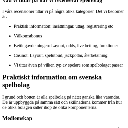
Vad vi tittar på när vi recenserar spelbolag
I våra recensioner tittar vi på några olika kategorier. Det vi bedömer
är:
Praktisk information: insättningar, uttag, registrering etc
Välkomstbonus
Bettingavdelningen: Layout, odds, live betting, funktioner
Casinot: Layout, spelutbud, jackpottar, återbetalning
Vi tittar även på vilken typ av spelare som spelbolaget passar
Praktiskt information om svenska
spelbolag
I grund och botten är alla spelbolag på nätet ganska lika varandra.
De är uppbyggda på samma sätt och skillnaderna kommer från hur
de olika bolagen sätter ihop de olika komponenterna.
Medlemskap