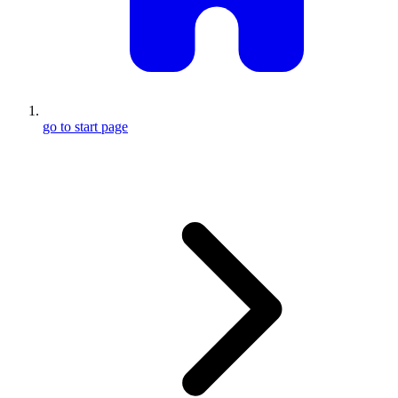
go to start page