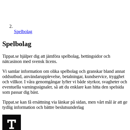
Spelbolag
Spelbolag
Tippat.se hjälper dig att jämföra spelbolag, bettingsidor och
nätcasinon med svensk licens.
Vi samlar information om olika spelbolag och granskar bland annat
oddsutbud, användarupplevelse, betalningar, kundservice, trygghet
och villkor. I våra genomgångar lyfter vi både styrkor, svagheter och
eventuella varningssignaler, så att du enklare kan hitta den spelsida
som passar dig bäst.
Tippat.se kan få ersättning via länkar på sidan, men vårt mål är att ge
tydlig information och bättre beslutsunderlag