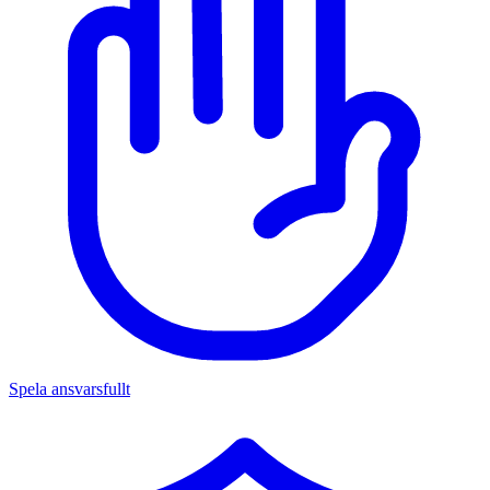
Spela ansvarsfullt