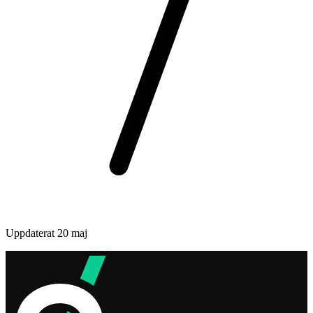
Uppdaterat
20 maj