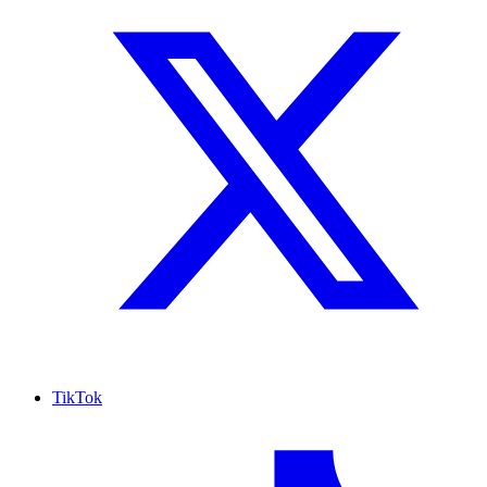
TikTok