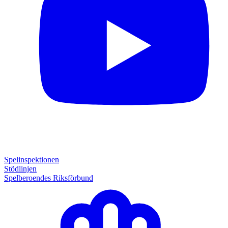
Spelinspektionen
Stödlinjen
Spelberoendes Riksförbund