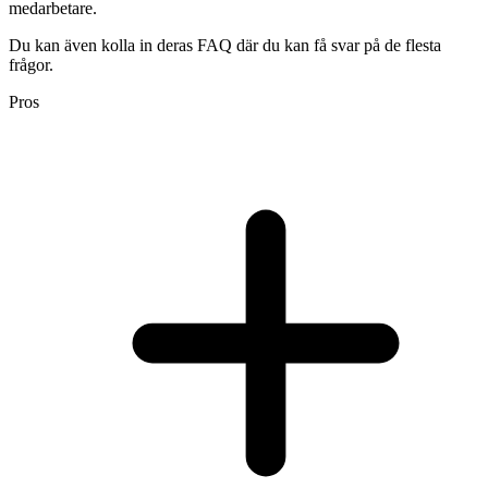
medarbetare.
Du kan även kolla in deras FAQ där du kan få svar på de flesta
frågor.
Pros