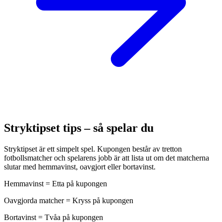
Stryktipset tips – så spelar du
Stryktipset är ett simpelt spel. Kupongen består av tretton
fotbollsmatcher och spelarens jobb är att lista ut om det matcherna
slutar med hemmavinst, oavgjort eller bortavinst.
Hemmavinst = Etta på kupongen
Oavgjorda matcher = Kryss på kupongen
Bortavinst = Tvåa på kupongen