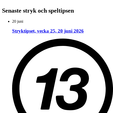
Senaste stryk och speltipsen
20 juni
Stryktipset, vecka 25, 20 juni 2026