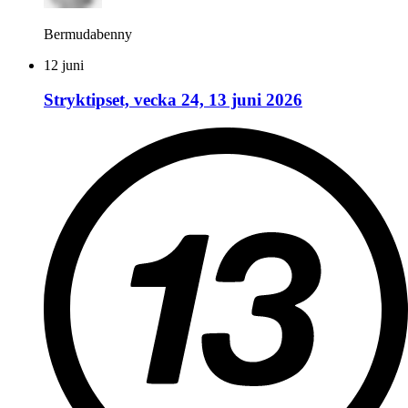
Bermudabenny
12 juni
Stryktipset, vecka 24, 13 juni 2026