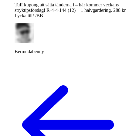
Tuff kupong att sätta tänderna i – här kommer veckans
stryktipsförslag! R-4-4-144 (12) + 1 halvgardering. 288 kr.
Lycka till! /BB
Bermudabenny