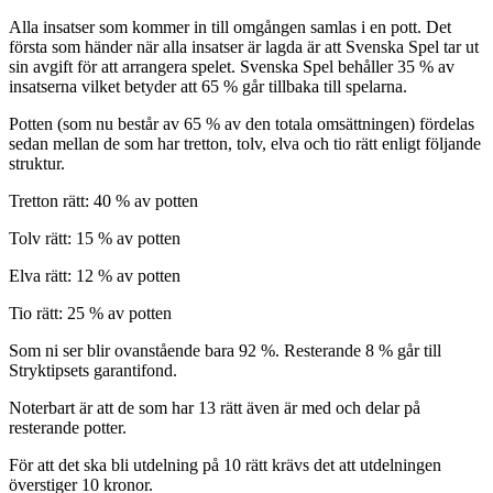
Alla insatser som kommer in till omgången samlas i en pott. Det
första som händer när alla insatser är lagda är att Svenska Spel tar ut
sin avgift för att arrangera spelet. Svenska Spel behåller 35 % av
insatserna vilket betyder att 65 % går tillbaka till spelarna.
Potten (som nu består av 65 % av den totala omsättningen) fördelas
sedan mellan de som har tretton, tolv, elva och tio rätt enligt följande
struktur.
Tretton rätt: 40 % av potten
Tolv rätt: 15 % av potten
Elva rätt: 12 % av potten
Tio rätt: 25 % av potten
Som ni ser blir ovanstående bara 92 %. Resterande 8 % går till
Stryktipsets garantifond.
Noterbart är att de som har 13 rätt även är med och delar på
resterande potter.
För att det ska bli utdelning på 10 rätt krävs det att utdelningen
överstiger 10 kronor.