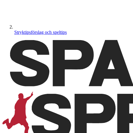
Stryktipsförslag och speltips