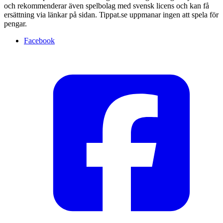
och rekommenderar även spelbolag med svensk licens och kan få
ersättning via länkar på sidan. Tippat.se uppmanar ingen att spela för
pengar.
Facebook