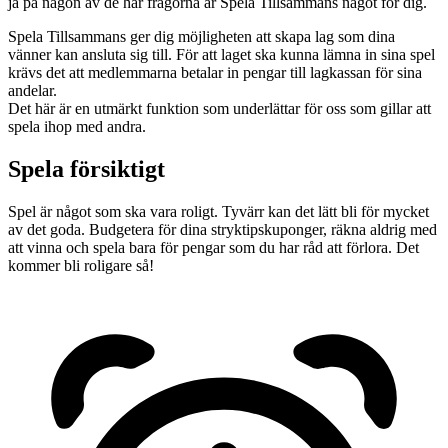
ja på någon av de här frågorna är Spela Tillsammans något för dig.
Spela Tillsammans ger dig möjligheten att skapa lag som dina
vänner kan ansluta sig till. För att laget ska kunna lämna in sina spel
krävs det att medlemmarna betalar in pengar till lagkassan för sina
andelar.
Det här är en utmärkt funktion som underlättar för oss som gillar att
spela ihop med andra.
Spela försiktigt
Spel är något som ska vara roligt. Tyvärr kan det lätt bli för mycket
av det goda. Budgetera för dina stryktipskuponger, räkna aldrig med
att vinna och spela bara för pengar som du har råd att förlora. Det
kommer bli roligare så!