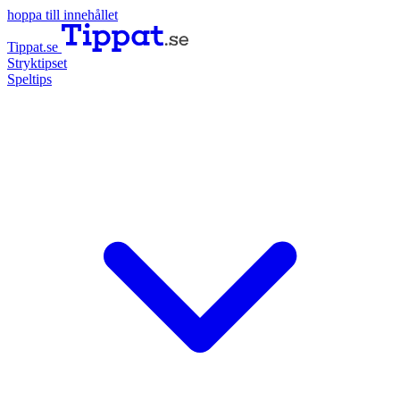
hoppa till innehållet
Tippat.se
Stryktipset
Speltips