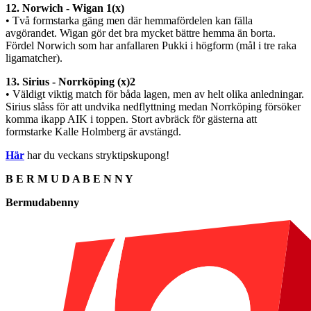
12. Norwich - Wigan 1(x)
• Två formstarka gäng men där hemmafördelen kan fälla
avgörandet. Wigan gör det bra mycket bättre hemma än borta.
Fördel Norwich som har anfallaren Pukki i högform (mål i tre raka
ligamatcher).
13. Sirius - Norrköping (x)2
• Väldigt viktig match för båda lagen, men av helt olika anledningar.
Sirius slåss för att undvika nedflyttning medan Norrköping försöker
komma ikapp AIK i toppen. Stort avbräck för gästerna att
formstarke Kalle Holmberg är avstängd.
Här
har du veckans stryktipskupong!
B E R M U D A B E N N Y
Bermudabenny