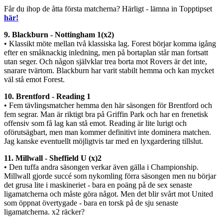
Får du ihop de åtta första matcherna? Härligt - lämna in Topptipset
här!
9. Blackburn - Nottingham 1(x2)
• Klassikt möte mellan två klassiska lag. Forest börjar komma igång
efter en småknackig inledning, men på bortaplan står man fortsatt
utan seger. Och någon självklar trea borta mot Rovers är det inte,
snarare tvärtom. Blackburn har varit stabilt hemma och kan mycket
väl stå emot Forest.
10. Brentford - Reading 1
• Fem tävlingsmatcher hemma den här säsongen för Brentford och
fem segrar. Man är riktigt bra på Griffin Park och har en frenetisk
offensiv som få lag kan stå emot. Reading är lite lurigt och
oförutsägbart, men man kommer definitivt inte dominera matchen.
Jag kanske eventuellt möjligtvis tar med en lyxgardering tillslut.
11. Millwall - Sheffield U (x)2
• Den tuffa andra säsongen verkar även gälla i Championship.
Millwall gjorde succé som nykomling förra säsongen men nu börjar
det grusa lite i maskineriet - bara en poäng på de sex senaste
ligamatcherna och måste göra något. Men det blir svårt mot United
som öppnat övertygade - bara en torsk på de sju senaste
ligamatcherna. x2 räcker?