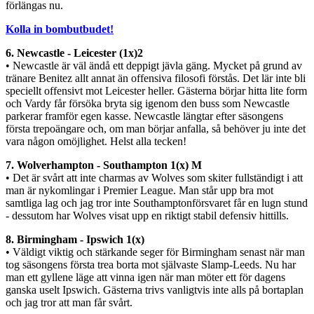
förlängas nu.
Kolla in bombutbudet!
6. Newcastle - Leicester (1x)2
• Newcastle är väl ändå ett deppigt jävla gäng. Mycket på grund av
tränare Benitez allt annat än offensiva filosofi förstås. Det lär inte bli
speciellt offensivt mot Leicester heller. Gästerna börjar hitta lite form
och Vardy får försöka bryta sig igenom den buss som Newcastle
parkerar framför egen kasse. Newcastle längtar efter säsongens
första trepoängare och, om man börjar anfalla, så behöver ju inte det
vara någon omöjlighet. Helst alla tecken!
7. Wolverhampton - Southampton 1(x) M
• Det är svårt att inte charmas av Wolves som skiter fullständigt i att
man är nykomlingar i Premier League. Man står upp bra mot
samtliga lag och jag tror inte Southamptonförsvaret får en lugn stund
- dessutom har Wolves visat upp en riktigt stabil defensiv hittills.
8. Birmingham - Ipswich 1(x)
• Väldigt viktig och stärkande seger för Birmingham senast när man
tog säsongens första trea borta mot självaste Slamp-Leeds. Nu har
man ett gyllene läge att vinna igen när man möter ett för dagens
ganska uselt Ipswich. Gästerna trivs vanligtvis inte alls på bortaplan
och jag tror att man får svårt.