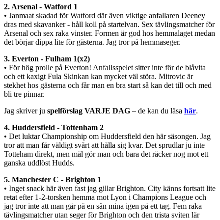
2. Arsenal - Watford 1
• Janmaat skadad för Watford där även viktige anfallaren Deeney
dras med skavanker - håll koll på startelvan. Sex tävlingsmatcher för
Arsenal och sex raka vinster. Formen är god hos hemmalaget medan
det börjar dippa lite för gästerna. Jag tror på hemmaseger.
3. Everton - Fulham 1(x2)
• För hög prolle på Everton! Anfallsspelet sitter inte för de blåvita
och ett kaxigt Fula Skinkan kan mycket väl störa. Mitrovic är
stekhet hos gästerna och får man en bra start så kan det till och med
bli tre pinnar.
Jag skriver ju
spelförslag VARJE DAG
– de kan du läsa
här
.
4. Huddersfield - Tottenham 2
• Det luktar Championship om Huddersfield den här säsongen. Jag
tror att man får väldigt svårt att hålla sig kvar. Det sprudlar ju inte
Totteham direkt, men mål gör man och bara det räcker nog mot ett
ganska uddlöst Hudds.
5. Manchester C - Brighton 1
• Inget snack här även fast jag gillar Brighton. City känns fortsatt lite
retat efter 1-2-torsken hemma mot Lyon i Champions League och
jag tror inte att man går på en sån mina igen på ett tag. Fem raka
tävlingsmatcher utan seger för Brighton och den trista sviten lär