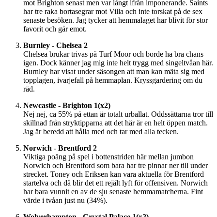
mot Brighton senast men var långt ifrån imponerande. Saints
har tre raka bortasegrar mot Villa och inte torskat på de sex
senaste besöken. Jag tycker att hemmalaget har blivit för stor
favorit och går emot.
Burnley - Chelsea 2
Chelsea brukar trivas på Turf Moor och borde ha bra chans
igen. Dock känner jag mig inte helt trygg med singeltvåan här.
Burnley har visat under säsongen att man kan mäta sig med
topplagen, ivarjefall på hemmaplan. Kryssgardering om du
råd.
Newcastle - Brighton 1(x2)
Nej nej, ca 55% på ettan är totalt urballat. Oddssättarna tror till
skillnad från stryktipparna att det här är en helt öppen match.
Jag är beredd att hålla med och tar med alla tecken.
Norwich - Brentford 2
Viktiga poäng på spel i bottenstriden här mellan jumbon
Norwich och Brentford som bara har tre pinnar ner till under
strecket. Toney och Eriksen kan vara aktuella för Brentford
startelva och då blir det ett rejält lyft för offensiven. Norwich
har bara vunnit en av de sju senaste hemmamatcherna. Fint
värde i tvåan just nu (34%).
Wolverhampton - Crystal Palace 1(x2)