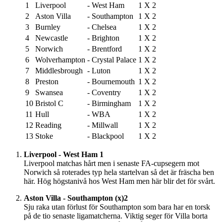
1
Liverpool
-
West Ham
1
X
2
2
Aston Villa
-
Southampton
1
X
2
3
Burnley
-
Chelsea
1
X
2
4
Newcastle
-
Brighton
1
X
2
5
Norwich
-
Brentford
1
X
2
6
Wolverhampton
-
Crystal Palace
1
X
2
7
Middlesbrough
-
Luton
1
X
2
8
Preston
-
Bournemouth
1
X
2
9
Swansea
-
Coventry
1
X
2
10
Bristol C
-
Birmingham
1
X
2
11
Hull
-
WBA
1
X
2
12
Reading
-
Millwall
1
X
2
13
Stoke
-
Blackpool
1
X
2
Liverpool - West Ham 1
Liverpool matchas hårt men i senaste FA-cupsegern mot
Norwich så roterades typ hela startelvan så det är fräscha ben
här. Hög högstanivå hos West Ham men här blir det för svårt.
Aston Villa - Southampton (x)2
Sju raka utan förlust för Southampton som bara har en torsk
på de tio senaste ligamatcherna. Viktig seger för Villa borta