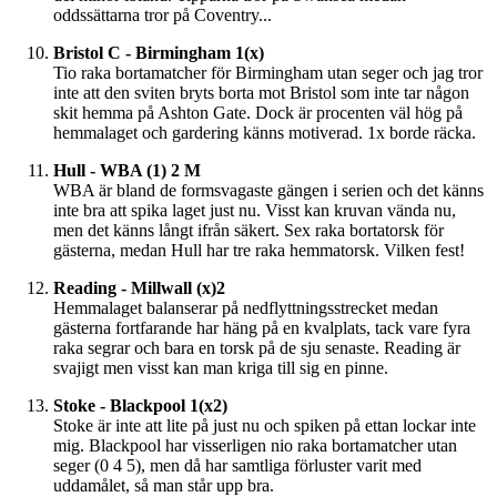
oddssättarna tror på Coventry...
Bristol C - Birmingham 1(x)
Tio raka bortamatcher för Birmingham utan seger och jag tror
inte att den sviten bryts borta mot Bristol som inte tar någon
skit hemma på Ashton Gate. Dock är procenten väl hög på
hemmalaget och gardering känns motiverad. 1x borde räcka.
Hull - WBA (1) 2 M
WBA är bland de formsvagaste gängen i serien och det känns
inte bra att spika laget just nu. Visst kan kruvan vända nu,
men det känns långt ifrån säkert. Sex raka bortatorsk för
gästerna, medan Hull har tre raka hemmatorsk. Vilken fest!
Reading - Millwall (x)2
Hemmalaget balanserar på nedflyttningsstrecket medan
gästerna fortfarande har häng på en kvalplats, tack vare fyra
raka segrar och bara en torsk på de sju senaste. Reading är
svajigt men visst kan man kriga till sig en pinne.
Stoke - Blackpool 1(x2)
Stoke är inte att lite på just nu och spiken på ettan lockar inte
mig. Blackpool har visserligen nio raka bortamatcher utan
seger (0 4 5), men då har samtliga förluster varit med
uddamålet, så man står upp bra.