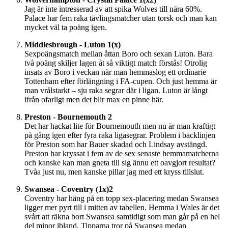
Jag är inte intresserad av att spika Wolves till nära 60%.
Palace har fem raka tävlingsmatcher utan torsk och man kan
mycket väl ta poäng igen.
Middlesbrough - Luton 1(x)
Sexpoängsmatch mellan åttan Boro och sexan Luton. Bara
två poäng skiljer lagen åt så viktigt match förstås! Otrolig
insats av Boro i veckan när man hemmaslog ett ordinarie
Tottenham efter förlängning i FA-cupen. Och just hemma är
man vrålstarkt – sju raka segrar där i ligan. Luton är långt
ifrån ofarligt men det blir max en pinne här.
Preston - Bournemouth 2
Det har hackat lite för Bournemouth men nu är man kraftigt
på gång igen efter fyra raka ligasegrar. Problem i backlinjen
för Preston som har Bauer skadad och Lindsay avstängd.
Preston har kryssat i fem av de sex senaste hemmamatcherna
och kanske kan man gneta till sig ännu ett oavgjort resultat?
Tvåa just nu, men kanske pillar jag med ett kryss tillslut.
Swansea - Coventry (1x)2
Coventry har häng på en topp sex-placering medan Swansea
ligger mer pyrt till i mitten av tabellen. Hemma i Wales är det
svårt att räkna bort Swansea samtidigt som man går på en hel
del minor ibland. Tipparna tror på Swansea medan