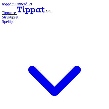
hoppa till innehållet
Tippat.se
Stryktipset
Speltips