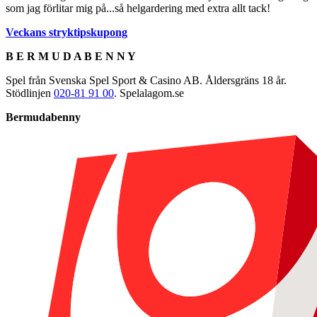
som jag förlitar mig på...så helgardering med extra allt tack!
Veckans stryktipskupong
B E R M U D A B E N N Y
Spel från Svenska Spel Sport & Casino AB. Åldersgräns 18 år.
Stödlinjen
020-81 91 00
. Spelalagom.se
Bermudabenny