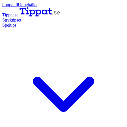
hoppa till innehållet
Tippat.se
Stryktipset
Speltips