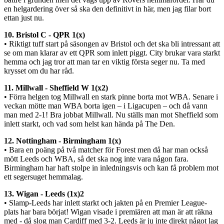
en helgardering över så ska den definitivt in här, men jag filar bort
ettan just nu.
10. Bristol C - QPR 1(x)
• Riktigt tuff start på säsongen av Bristol och det ska bli intressant att
se om man klarar av ett QPR som inlett piggt. City brukar vara starkt
hemma och jag tror att man tar en viktig första seger nu. Ta med
krysset om du har råd.
11. Millwall - Sheffield W 1(x2)
• Förra helgen tog Millwall en stark pinne borta mot WBA. Senare i
veckan mötte man WBA borta igen – i Ligacupen – och då vann
man med 2-1! Bra jobbat Millwall. Nu ställs man mot Sheffield som
inlett starkt, och vad som helst kan hända på The Den.
12. Nottingham - Birmingham 1(x)
• Bara en poäng på två matcher för Forest men då har man också
mött Leeds och WBA, så det ska nog inte vara någon fara.
Birmingham har haft stolpe in inledningsvis och kan få problem mot
ett segersuget hemmalag.
13. Wigan - Leeds (1x)2
• Slamp-Leeds har inlett starkt och jakten på en Premier League-
plats har bara börjat! Wigan visade i premiären att man är att räkna
med - då slog man Cardiff med 3-2. Leeds är ju inte direkt något lag