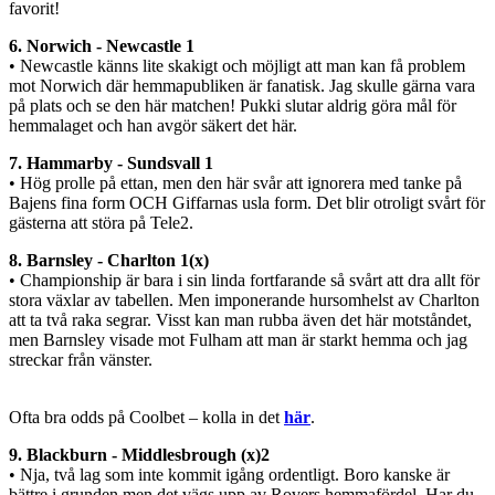
favorit!
6. Norwich - Newcastle 1
• Newcastle känns lite skakigt och möjligt att man kan få problem
mot Norwich där hemmapubliken är fanatisk. Jag skulle gärna vara
på plats och se den här matchen! Pukki slutar aldrig göra mål för
hemmalaget och han avgör säkert det här.
7. Hammarby - Sundsvall 1
• Hög prolle på ettan, men den här svår att ignorera med tanke på
Bajens fina form OCH Giffarnas usla form. Det blir otroligt svårt för
gästerna att störa på Tele2.
8. Barnsley - Charlton 1(x)
• Championship är bara i sin linda fortfarande så svårt att dra allt för
stora växlar av tabellen. Men imponerande hursomhelst av Charlton
att ta två raka segrar. Visst kan man rubba även det här motståndet,
men Barnsley visade mot Fulham att man är starkt hemma och jag
streckar från vänster.
Ofta bra odds på Coolbet – kolla in det
här
.
9. Blackburn - Middlesbrough (x)2
• Nja, två lag som inte kommit igång ordentligt. Boro kanske är
bättre i grunden men det vägs upp av Rovers hemmafördel. Har du