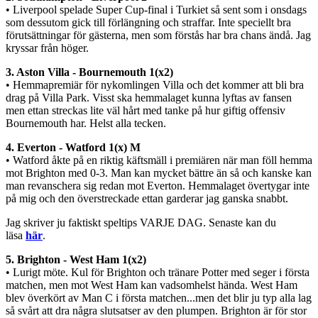
• Liverpool spelade Super Cup-final i Turkiet så sent som i onsdags
som dessutom gick till förlängning och straffar. Inte speciellt bra
förutsättningar för gästerna, men som förstås har bra chans ändå. Jag
kryssar från höger.
3. Aston Villa - Bournemouth 1(x2)
• Hemmapremiär för nykomlingen Villa och det kommer att bli bra
drag på Villa Park. Visst ska hemmalaget kunna lyftas av fansen
men ettan streckas lite väl hårt med tanke på hur giftig offensiv
Bournemouth har. Helst alla tecken.
4. Everton - Watford 1(x) M
• Watford åkte på en riktig käftsmäll i premiären när man föll hemma
mot Brighton med 0-3. Man kan mycket bättre än så och kanske kan
man revanschera sig redan mot Everton. Hemmalaget övertygar inte
på mig och den överstreckade ettan garderar jag ganska snabbt.
Jag skriver ju faktiskt speltips VARJE DAG. Senaste kan du
läsa
här
.
5. Brighton - West Ham 1(x2)
• Lurigt möte. Kul för Brighton och tränare Potter med seger i första
matchen, men mot West Ham kan vadsomhelst hända. West Ham
blev överkört av Man C i första matchen...men det blir ju typ alla lag
så svårt att dra några slutsatser av den plumpen. Brighton är för stor