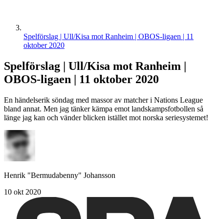
Spelförslag | Ull/Kisa mot Ranheim | OBOS-ligaen | 11
oktober 2020
Spelförslag | Ull/Kisa mot Ranheim |
OBOS-ligaen | 11 oktober 2020
En händelserik söndag med massor av matcher i Nations League
bland annat. Men jag tänker kämpa emot landskampsfotbollen så
länge jag kan och vänder blicken istället mot norska seriesystemet!
Henrik "Bermudabenny" Johansson
10 okt 2020