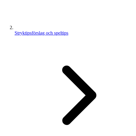
Stryktipsförslag och speltips