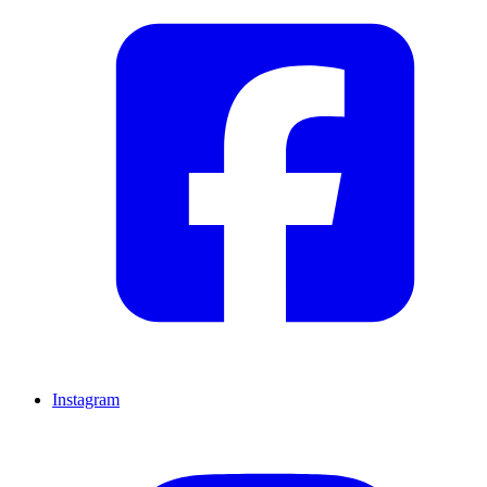
Instagram