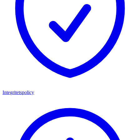
Integritetspolicy