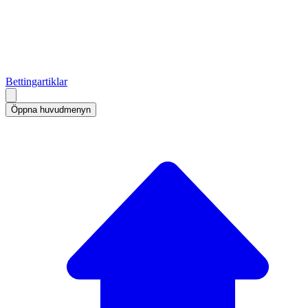
Bettingartiklar
Öppna huvudmenyn