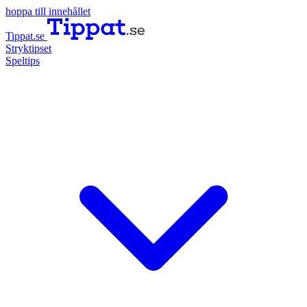
hoppa till innehållet
Tippat.se
Stryktipset
Speltips