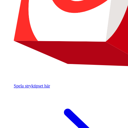
Spela stryktipset här