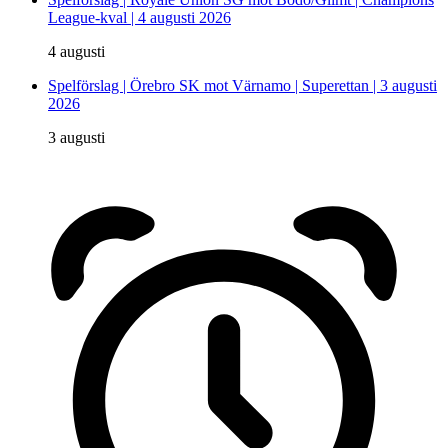
League-kval | 4 augusti 2026
4 augusti
Spelförslag | Örebro SK mot Värnamo | Superettan | 3 augusti
2026
3 augusti