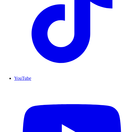
YouTube