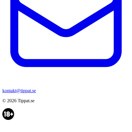
kontakt@tippat.se
© 2026
Tippat.se