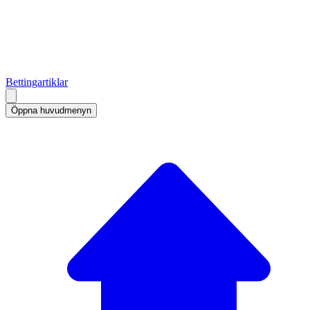
Bettingartiklar
Öppna huvudmenyn