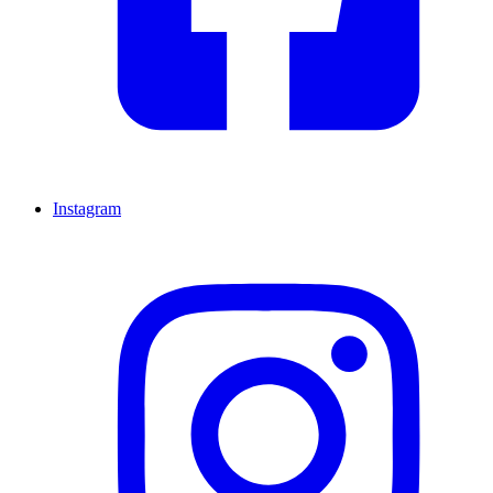
Instagram