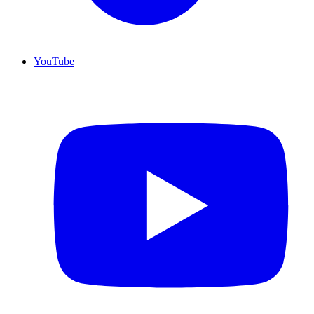
YouTube