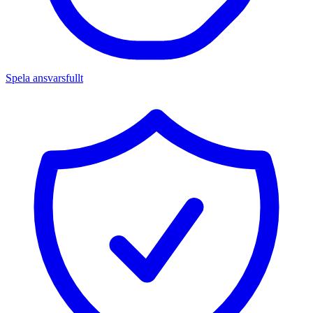
Spela ansvarsfullt