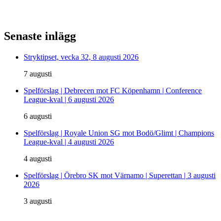
Senaste inlägg
Stryktipset, vecka 32, 8 augusti 2026
7 augusti
Spelförslag | Debrecen mot FC Köpenhamn | Conference
League-kval | 6 augusti 2026
6 augusti
Spelförslag | Royale Union SG mot Bodö/Glimt | Champions
League-kval | 4 augusti 2026
4 augusti
Spelförslag | Örebro SK mot Värnamo | Superettan | 3 augusti
2026
3 augusti