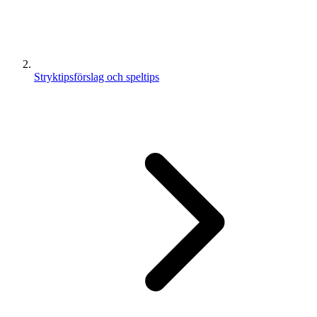
Stryktipsförslag och speltips