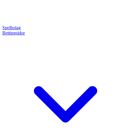
Spelbolag
Bettingsidor