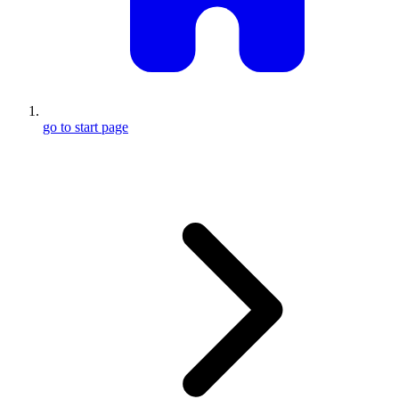
go to start page