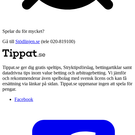
Spelar du för mycket?
Gå till
Stödlinjen.se
(tele 020-819100)
Tippat.se ger dig gratis speltips, Stryktipsförslag, bettingartiklar samt
datadrivna tips inom value betting och arbitragebetting. Vi jämför
och rekommenderar även spelbolag med svensk licens och kan få
ersättning via länkar på sidan. Tippat.se uppmanar ingen att spela för
pengar.
Facebook