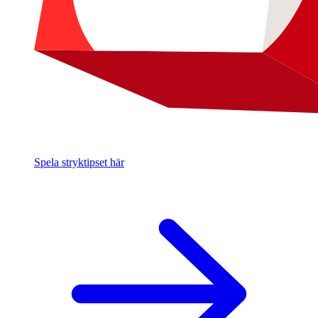
Spela stryktipset här