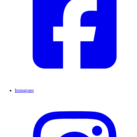
Instagram