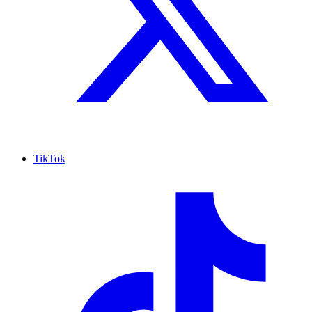
TikTok