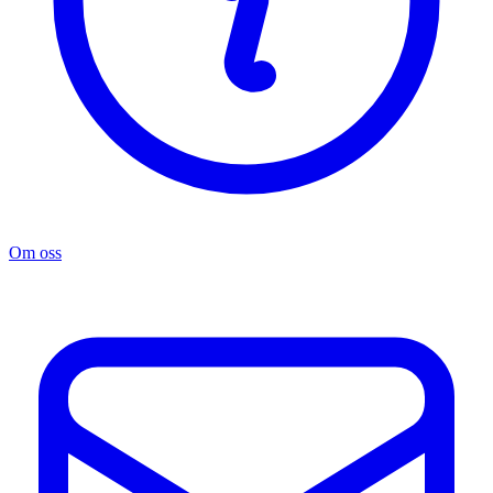
Om oss