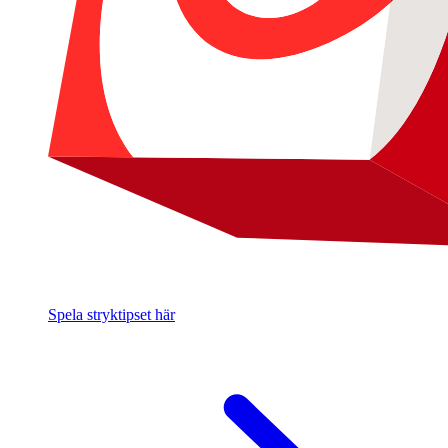
Spela stryktipset här