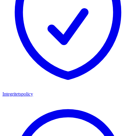
Integritetspolicy