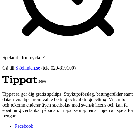
Spelar du för mycket?
Gå till
Stödlinjen.se
(tele 020-819100)
Tippat.se ger dig gratis speltips, Stryktipsförslag, bettingartiklar samt
datadrivna tips inom value betting och arbitragebetting. Vi jämför
och rekommenderar även spelbolag med svensk licens och kan få
ersättning via länkar på sidan. Tippat.se uppmanar ingen att spela för
pengar.
Facebook