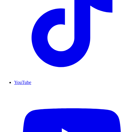
YouTube