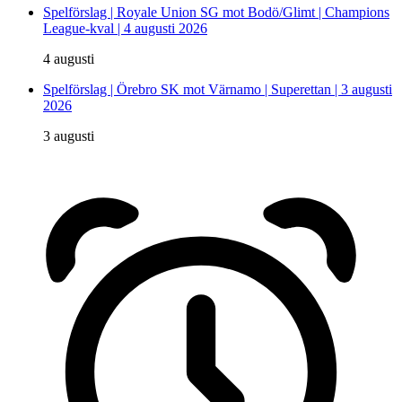
Spelförslag | Royale Union SG mot Bodö/Glimt | Champions
League-kval | 4 augusti 2026
4 augusti
Spelförslag | Örebro SK mot Värnamo | Superettan | 3 augusti
2026
3 augusti