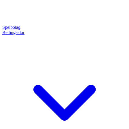
Spelbolag
Bettingsidor