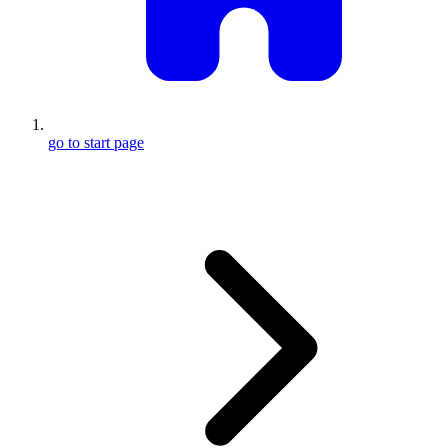
go to start page