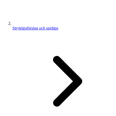
Stryktipsförslag och speltips