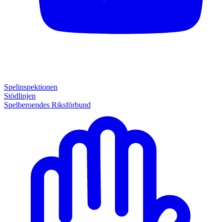
Spelinspektionen
Stödlinjen
Spelberoendes Riksförbund