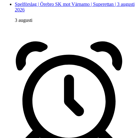
Spelförslag | Örebro SK mot Värnamo | Superettan | 3 augusti
2026
3 augusti