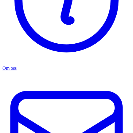
Om oss