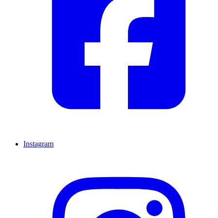
Instagram