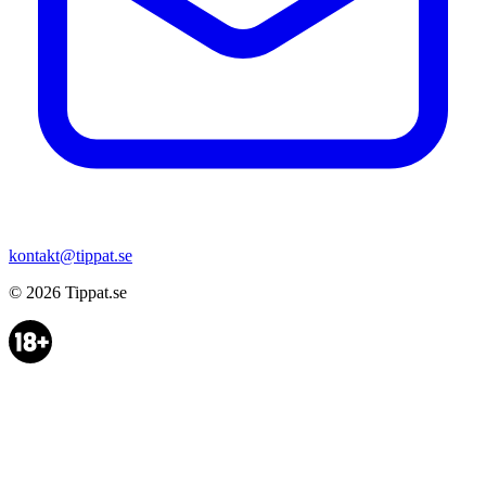
kontakt@tippat.se
© 2026
Tippat.se