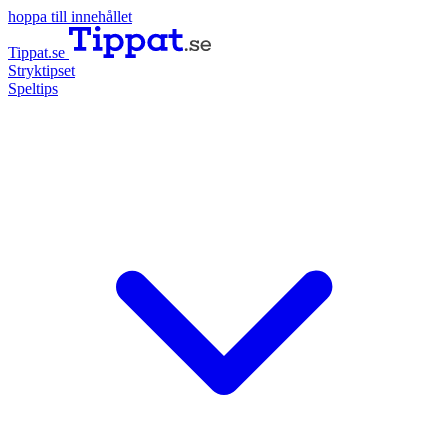
hoppa till innehållet
Tippat.se
Stryktipset
Speltips