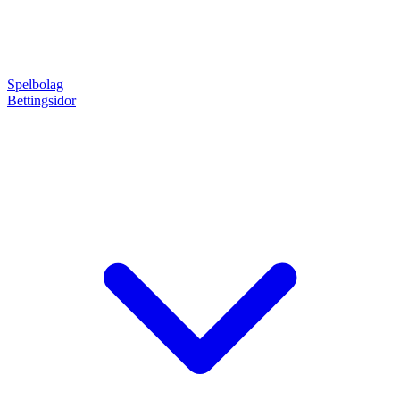
Spelbolag
Bettingsidor