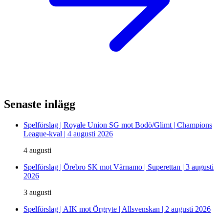
Senaste inlägg
Spelförslag | Royale Union SG mot Bodö/Glimt | Champions
League-kval | 4 augusti 2026
4 augusti
Spelförslag | Örebro SK mot Värnamo | Superettan | 3 augusti
2026
3 augusti
Spelförslag | AIK mot Örgryte | Allsvenskan | 2 augusti 2026