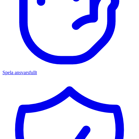
Spela ansvarsfullt