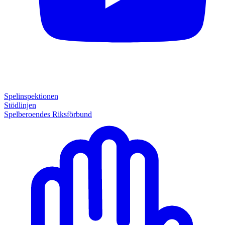
Spelinspektionen
Stödlinjen
Spelberoendes Riksförbund