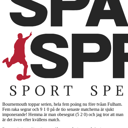
Bournemouth toppar serien, hela fem poäng nu före tvåan Fulham.
Fem raka segrar och 9 1 0 på de tio senaste matcherna är sjukt
imponerande! Hemma är man obesegrat (5 2 0) och jag tror att man
är det även efter kvällens match.