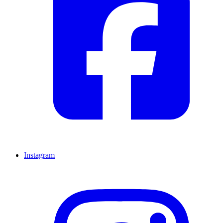
Instagram