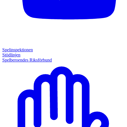
Spelinspektionen
Stödlinjen
Spelberoendes Riksförbund