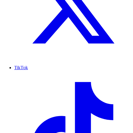
TikTok