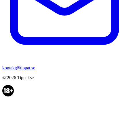
kontakt@tippat.se
© 2026
Tippat.se