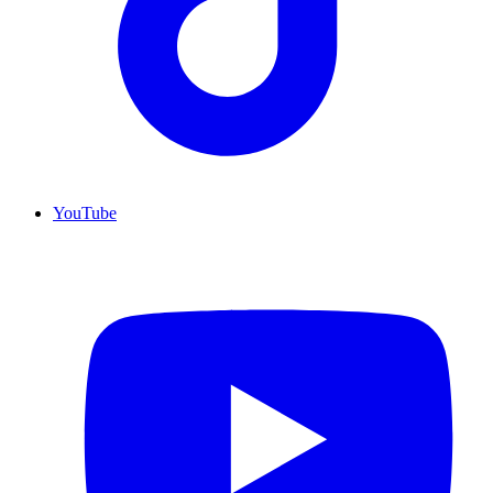
YouTube