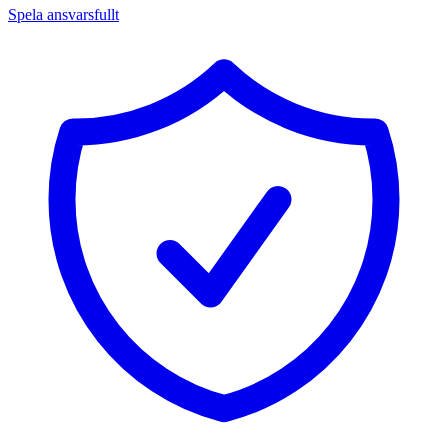
Spela ansvarsfullt