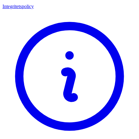
Integritetspolicy