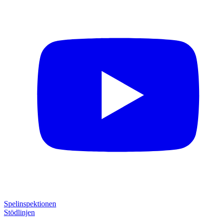
Spelinspektionen
Stödlinjen