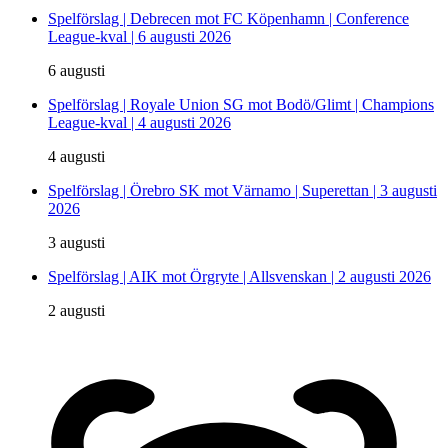
Spelförslag | Debrecen mot FC Köpenhamn | Conference
League-kval | 6 augusti 2026
6 augusti
Spelförslag | Royale Union SG mot Bodö/Glimt | Champions
League-kval | 4 augusti 2026
4 augusti
Spelförslag | Örebro SK mot Värnamo | Superettan | 3 augusti
2026
3 augusti
Spelförslag | AIK mot Örgryte | Allsvenskan | 2 augusti 2026
2 augusti