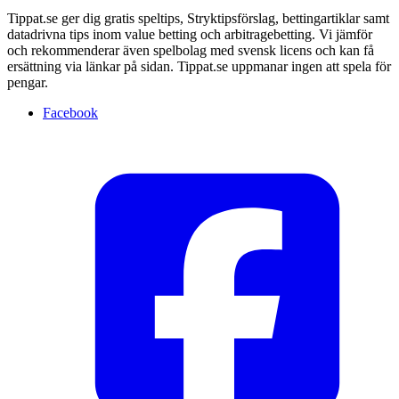
Tippat.se ger dig gratis speltips, Stryktipsförslag, bettingartiklar samt
datadrivna tips inom value betting och arbitragebetting. Vi jämför
och rekommenderar även spelbolag med svensk licens och kan få
ersättning via länkar på sidan. Tippat.se uppmanar ingen att spela för
pengar.
Facebook