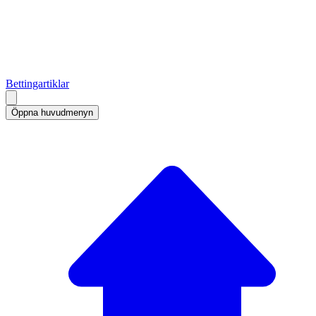
Bettingartiklar
Öppna huvudmenyn