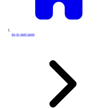
go to start page