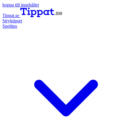
hoppa till innehållet
Tippat.se
Stryktipset
Speltips