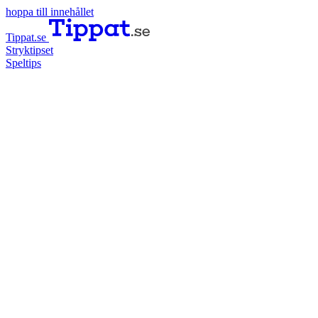
hoppa till innehållet
Tippat.se
Stryktipset
Speltips