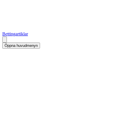
Bettingartiklar
Öppna huvudmenyn