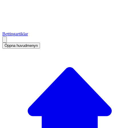
Bettingartiklar
Öppna huvudmenyn