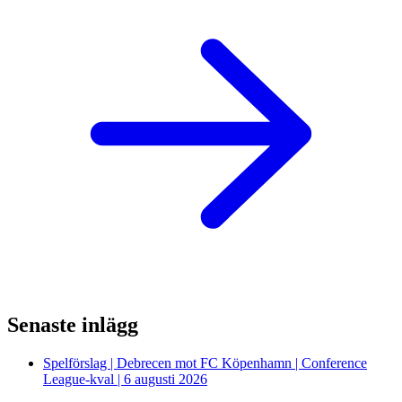
Senaste inlägg
Spelförslag | Debrecen mot FC Köpenhamn | Conference
League-kval | 6 augusti 2026