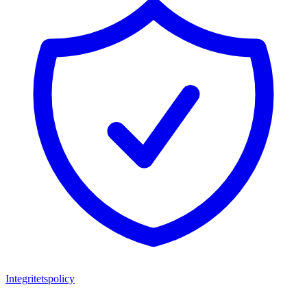
Integritetspolicy