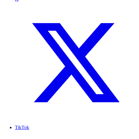
TikTok