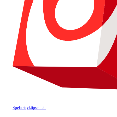
Spela stryktipset här