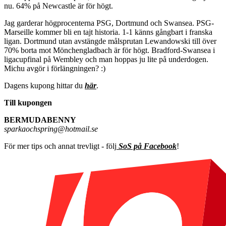
nu. 64% på Newcastle är för högt.
Jag garderar högprocenterna PSG, Dortmund och Swansea. PSG-
Marseille kommer bli en tajt historia. 1-1 känns gångbart i franska
ligan. Dortmund utan avstängde målsprutan Lewandowski till över
70% borta mot Mönchengladbach är för högt. Bradford-Swansea i
ligacupfinal på Wembley och man hoppas ju lite på underdogen.
Michu avgör i förlängningen? :)
Dagens kupong hittar du
här
.
Till kupongen
BERMUDABENNY
sparkaochspring@hotmail.se
För mer tips och annat trevligt - följ
SoS på Facebook
!