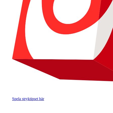
Spela stryktipset här