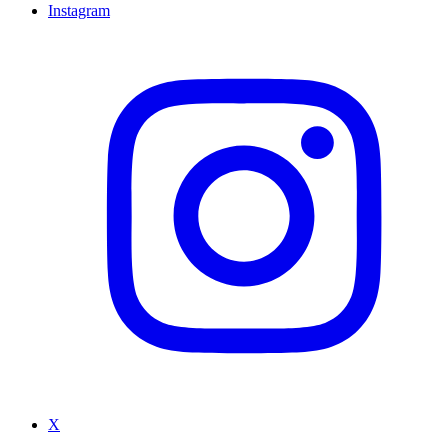
Instagram
X