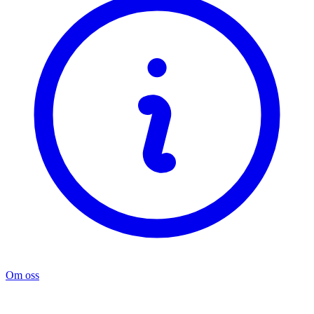
Om oss