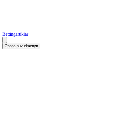
Bettingartiklar
Öppna huvudmenyn