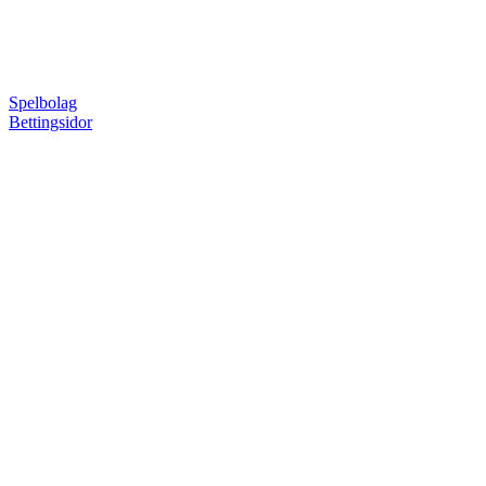
Spelbolag
Bettingsidor