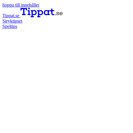
hoppa till innehållet
Tippat.se
Stryktipset
Speltips