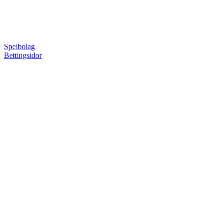
Spelbolag
Bettingsidor