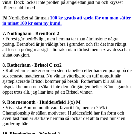
vinst. Dock lockar inte prollen på singelettan just nu och krysset
följer snabbt med.
På NordicBet så får man
100 kr gratis att spela för om man sätter
in minst 100 kr som ny kund.
7. Nottingham - Brentford 2
• Forest går bedrövligt, men hemma tar man åtminstone några
poäng. Brentford är ju väldigt bra i grunden och får det inte riktigt
att lossna poäng mässigt – tio raka utan förlust men sex av dessa har
slutat oavgjort.
8. Rotherham - Bristol C (x)2
• Rotherham sjunker som en sten i tabellen efter bara en poäng på de
sex senaste matcherna. Nu väntar ytterligare en tuff uppgift när
sjätteplacerade Bristol kommer på besök. Rotherham blir sällan
utspelat hemma och säkert inte den här gången heller. Känns ganska
öppet trots allt, jag litar inte på att Bristol vinner.
9. Bournemouth - Huddersfield 1(x) M
• Visst ska Bournemouth vara favorit här, men ca 75% i
Championship är sällan motiverat. Huddersfield har fin form och
även fast man är starkare hemma så lockar det att ta med minst en
gardering här.
10. Birmingham - Watford 2