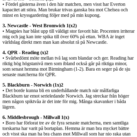
• Fördel gästerna även i den här matchen, men visst har Everton
kapacitet att störa. Man brukar trivas ganska bra mot Chelsea och
minst en kryssgardering följer med på min kupong.
3. Newcastle - West Bromwich 1(x2)
• Magpies har blåst upp till väldigt stor favorit här. Procenten irriterar
mig och jag kan inte spika till över 60% på ettan. WBA är inget
världslag direkt men man kan absolut rå på Newcastle.
4. QPR - Reading (x)2
• Svårbedömt möte mellan två lag som blandar och ger. Reading har
riktig hög högstanivå men som ibland också går på riktiga minor,
som senast hemma mot Birmingham (1-2). Bara en seger på de sju
senaste matcherna för QPR.
5. Blackburn - Norwich (1x)2
• Det borde kunna bli en underhållande match när målfarliga
Blackburn tar emot serieledande Norwich. Jag streckar från höger
men någon spiktvåa är det inte för mig. Många skavanker i båda
lägren.
6. Middlesbrough - Millwall 1(x)
• Boro har förlorat tre av de fyra senaste matcherna, men samtliga
torskarna har varit på bortaplan. Hemma är man bra mycket bättre
och visst ska man ha bra chans mot Millwall som har nio raka utan