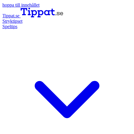
hoppa till innehållet
Tippat.se
Stryktipset
Speltips