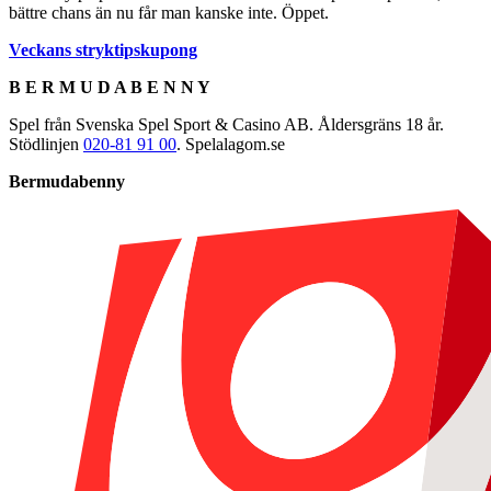
bättre chans än nu får man kanske inte. Öppet.
Veckans stryktipskupong
B E R M U D A B E N N Y
Spel från Svenska Spel Sport & Casino AB. Åldersgräns 18 år.
Stödlinjen
020-81 91 00
. Spelalagom.se
Bermudabenny