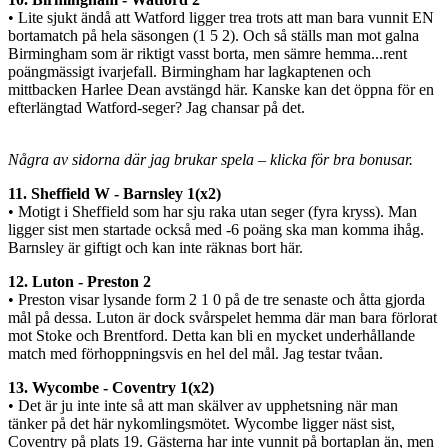
• Lite sjukt ändå att Watford ligger trea trots att man bara vunnit EN
bortamatch på hela säsongen (1 5 2). Och så ställs man mot galna
Birmingham som är riktigt vasst borta, men sämre hemma...rent
poängmässigt ivarjefall. Birmingham har lagkaptenen och
mittbacken Harlee Dean avstängd här. Kanske kan det öppna för en
efterlängtad Watford-seger? Jag chansar på det.
Några av sidorna där jag brukar spela – klicka för bra bonusar.
11. Sheffield W - Barnsley 1(x2)
• Motigt i Sheffield som har sju raka utan seger (fyra kryss). Man
ligger sist men startade också med -6 poäng ska man komma ihåg.
Barnsley är giftigt och kan inte räknas bort här.
12. Luton - Preston 2
• Preston visar lysande form 2 1 0 på de tre senaste och åtta gjorda
mål på dessa. Luton är dock svårspelet hemma där man bara förlorat
mot Stoke och Brentford. Detta kan bli en mycket underhållande
match med förhoppningsvis en hel del mål. Jag testar tvåan.
13. Wycombe - Coventry 1(x2)
• Det är ju inte inte så att man skälver av upphetsning när man
tänker på det här nykomlingsmötet. Wycombe ligger näst sist,
Coventry på plats 19. Gästerna har inte vunnit på bortaplan än, men