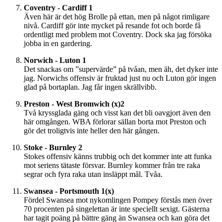
Coventry - Cardiff 1
Även här är det hög Brolle på ettan, men på något rimligare
nivå. Cardiff gör inte mycket på resande fot och borde få
ordentligt med problem mot Coventry. Dock ska jag försöka
jobba in en gardering.
Norwich - Luton 1
Det snackas om ”supervärde” på tvåan, men äh, det dyker inte
jag. Norwichs offensiv är fruktad just nu och Luton gör ingen
glad på bortaplan. Jag får ingen skrällvibb.
Preston - West Bromwich (x)2
Två kryssglada gäng och visst kan det bli oavgjort även den
här omgången. WBA förlorar sällan borta mot Preston och
gör det troligtvis inte heller den här gången.
Stoke - Burnley 2
Stokes offensiv känns trubbig och det kommer inte att funka
mot seriens tätaste försvar. Burnley kommer från tre raka
segrar och fyra raka utan insläppt mål. Tvåa.
Swansea - Portsmouth 1(x)
Fördel Swansea mot nykomlingen Pompey förstås men över
70 procenten på singelettan är inte speciellt sexigt. Gästerna
har tagit poäng på bättre gäng än Swansea och kan göra det