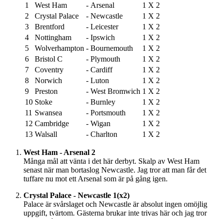
1
West Ham
-
Arsenal
1
X
2
2
Crystal Palace
-
Newcastle
1
X
2
3
Brentford
-
Leicester
1
X
2
4
Nottingham
-
Ipswich
1
X
2
5
Wolverhampton
-
Bournemouth
1
X
2
6
Bristol C
-
Plymouth
1
X
2
7
Coventry
-
Cardiff
1
X
2
8
Norwich
-
Luton
1
X
2
9
Preston
-
West Bromwich
1
X
2
10
Stoke
-
Burnley
1
X
2
11
Swansea
-
Portsmouth
1
X
2
12
Cambridge
-
Wigan
1
X
2
13
Walsall
-
Charlton
1
X
2
West Ham - Arsenal 2
Många mål att vänta i det här derbyt. Skalp av West Ham
senast när man bortaslog Newcastle. Jag tror att man får det
tuffare nu mot ett Arsenal som är på gång igen.
Crystal Palace - Newcastle 1(x2)
Palace är svårslaget och Newcastle är absolut ingen omöjlig
uppgift, tvärtom. Gästerna brukar inte trivas här och jag tror