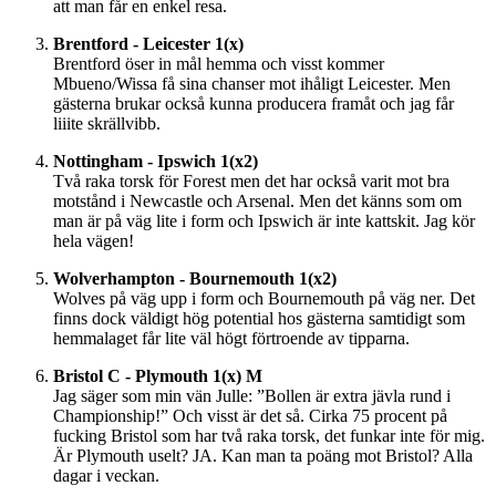
att man får en enkel resa.
Brentford - Leicester 1(x)
Brentford öser in mål hemma och visst kommer
Mbueno/Wissa få sina chanser mot ihåligt Leicester. Men
gästerna brukar också kunna producera framåt och jag får
liiite skrällvibb.
Nottingham - Ipswich 1(x2)
Två raka torsk för Forest men det har också varit mot bra
motstånd i Newcastle och Arsenal. Men det känns som om
man är på väg lite i form och Ipswich är inte kattskit. Jag kör
hela vägen!
Wolverhampton - Bournemouth 1(x2)
Wolves på väg upp i form och Bournemouth på väg ner. Det
finns dock väldigt hög potential hos gästerna samtidigt som
hemmalaget får lite väl högt förtroende av tipparna.
Bristol C - Plymouth 1(x) M
Jag säger som min vän Julle: ”Bollen är extra jävla rund i
Championship!” Och visst är det så. Cirka 75 procent på
fucking Bristol som har två raka torsk, det funkar inte för mig.
Är Plymouth uselt? JA. Kan man ta poäng mot Bristol? Alla
dagar i veckan.