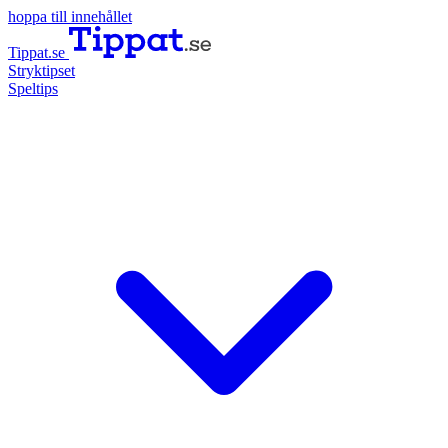
hoppa till innehållet
Tippat.se
Stryktipset
Speltips