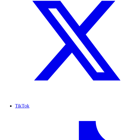
TikTok