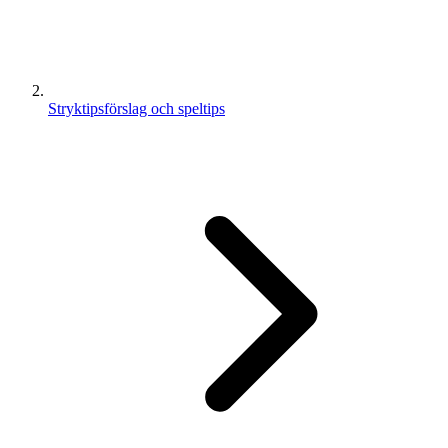
Stryktipsförslag och speltips