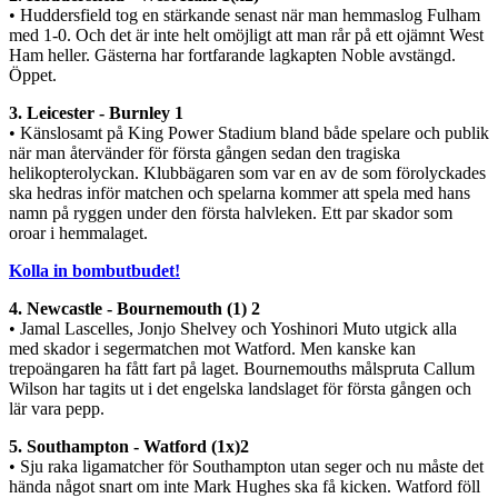
• Huddersfield tog en stärkande senast när man hemmaslog Fulham
med 1-0. Och det är inte helt omöjligt att man rår på ett ojämnt West
Ham heller. Gästerna har fortfarande lagkapten Noble avstängd.
Öppet.
3. Leicester - Burnley 1
• Känslosamt på King Power Stadium bland både spelare och publik
när man återvänder för första gången sedan den tragiska
helikopterolyckan. Klubbägaren som var en av de som förolyckades
ska hedras inför matchen och spelarna kommer att spela med hans
namn på ryggen under den första halvleken. Ett par skador som
oroar i hemmalaget.
Kolla in bombutbudet!
4. Newcastle - Bournemouth (1) 2
• Jamal Lascelles, Jonjo Shelvey och Yoshinori Muto utgick alla
med skador i segermatchen mot Watford. Men kanske kan
trepoängaren ha fått fart på laget. Bournemouths målspruta Callum
Wilson har tagits ut i det engelska landslaget för första gången och
lär vara pepp.
5. Southampton - Watford (1x)2
• Sju raka ligamatcher för Southampton utan seger och nu måste det
hända något snart om inte Mark Hughes ska få kicken. Watford föll