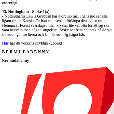
ordentligt.
13. Nottingham - Stoke 1(x)
• Nottinghams Lewis Grabban har gjort nio mål i hans nio senaste
ligamatcher. Kanske får han chansen att förlänga den sviten nu.
Hemma är Forest svårslaget, men kryssar lite väl ofta för att jag ska
vara bekväm med någon singeletta. Stoke har bara en torsk på de sju
senaste ligamatcherna och kan få med sig något här.
Här
har du veckans stryktipskupong!
B E R M U D A B E N N Y
Bermudabenny