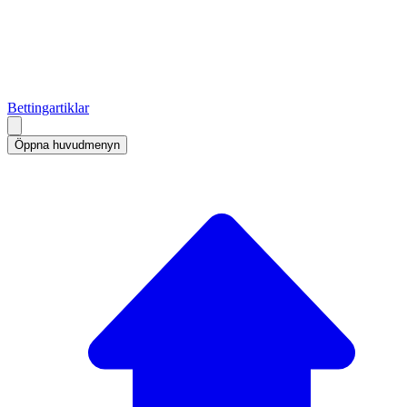
Bettingartiklar
Öppna huvudmenyn