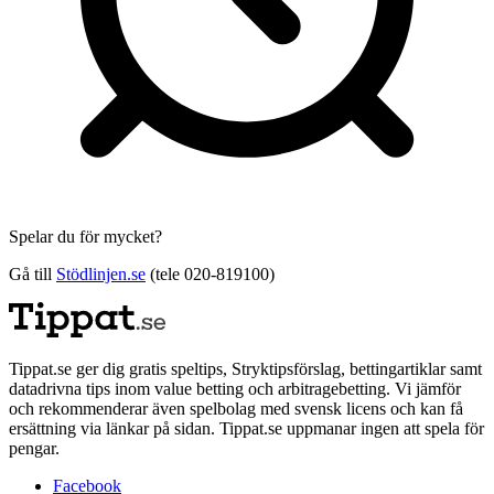
Spelar du för mycket?
Gå till
Stödlinjen.se
(tele 020-819100)
Tippat.se ger dig gratis speltips, Stryktipsförslag, bettingartiklar samt
datadrivna tips inom value betting och arbitragebetting. Vi jämför
och rekommenderar även spelbolag med svensk licens och kan få
ersättning via länkar på sidan. Tippat.se uppmanar ingen att spela för
pengar.
Facebook