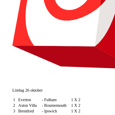
Lördag 26 oktober
1
Everton
-
Fulham
1
X
2
2
Aston Villa
-
Bournemouth
1
X
2
3
Brentford
-
Ipswich
1
X
2