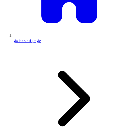
go to start page