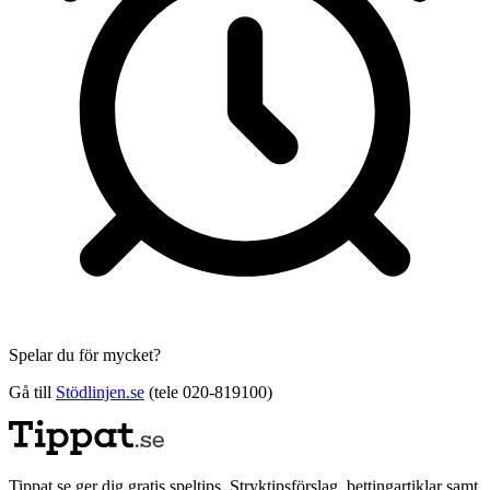
Spelar du för mycket?
Gå till
Stödlinjen.se
(tele 020-819100)
Tippat.se ger dig gratis speltips, Stryktipsförslag, bettingartiklar samt