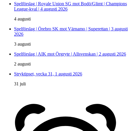
Spelförslag | Royale Union SG mot Bodö/Glimt | Champions
League-kval | 4 augusti 2026
4 augusti
Spelförslag | Örebro SK mot Värnamo | Superettan | 3 augusti
2026
3 augusti
Spelförslag | AIK mot Örgryte | Allsvenskan | 2 augusti 2026
2 augusti
Stryktipset, vecka 31, 1 augusti 2026
31 juli