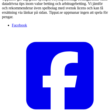
datadrivna tips inom value betting och arbitragebetting. Vi jämför
och rekommenderar även spelbolag med svensk licens och kan få
ersättning via länkar på sidan. Tippat.se uppmanar ingen att spela för
pengar.
Facebook