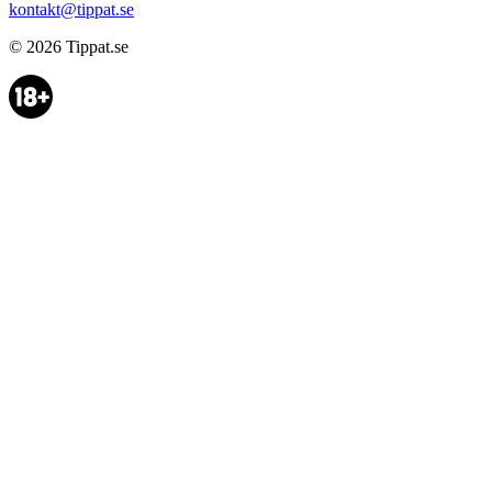
kontakt@tippat.se
© 2026
Tippat.se