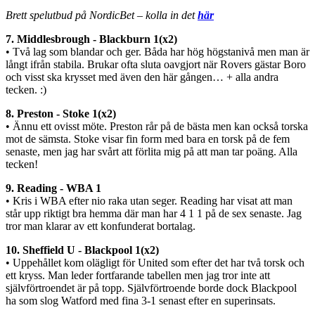
Brett spelutbud på NordicBet – kolla in det
här
7. Middlesbrough - Blackburn 1(x2)
• Två lag som blandar och ger. Båda har hög högstanivå men man är
långt ifrån stabila. Brukar ofta sluta oavgjort när Rovers gästar Boro
och visst ska krysset med även den här gången… + alla andra
tecken. :)
8. Preston - Stoke 1(x2)
• Ännu ett ovisst möte. Preston rår på de bästa men kan också torska
mot de sämsta. Stoke visar fin form med bara en torsk på de fem
senaste, men jag har svårt att förlita mig på att man tar poäng. Alla
tecken!
9. Reading - WBA 1
• Kris i WBA efter nio raka utan seger. Reading har visat att man
står upp riktigt bra hemma där man har 4 1 1 på de sex senaste. Jag
tror man klarar av ett konfunderat bortalag.
10. Sheffield U - Blackpool 1(x2)
• Uppehållet kom olägligt för United som efter det har två torsk och
ett kryss. Man leder fortfarande tabellen men jag tror inte att
självförtroendet är på topp. Självförtroende borde dock Blackpool
ha som slog Watford med fina 3-1 senast efter en superinsats.