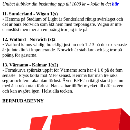
Unibet dubblar din insättning upp till 1000 kr – kolla in det
här
11. Sunderland - Wigan 1(x)
• Hemma på Stadium of Light är Sunderland riktigt svårslaget och
det är bara Norwich som åkt hem med trepoängare. Wigan är inte
chanslöst men mer än en poäng tror jag inte på.
12. Watford - Norwich (x)2
• Watford känns väldigt bräckligt just nu och 1 2 3 på de sex senaste
är ju inte direkt imponerande. Norwich är stabilare och jag tror på
poäng för gästerna.
13. Värnamo - Kalmar 1(x2)
• Formkurva spikrakt uppåt för Värnamo som har 4 1 0 på de fem
senaste - kryss borta mot MFF senast. Hemma har man tre raka
segrar och fem raka utan förlust. Även KFF är riktigt starkt just nu
med åtta raka utan förlust. Nanasi har tillfört mycket till offensiven
och kan avgöra igen. Helst alla tecken.
BERMUDABENNY