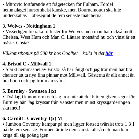
• Mitrovic fortfarande ett frågetecken för Fulham. Fördel
hemmalaget hursomhelst kanske, men Bournemouth ska inte
underskattas – obesegrat de fem senaste matcherna.
3. Wolves - Nottingham 1
• Visserligen tre raka förluster för Wolves men man har också mött
Chelsea, West Ham och Man C. Lättare motstånd nu och vinst är ett
måste. Costa?
Välkomstbonus på 500 kr hos Coolbet – kolla in det
här
4. Bristol C - Millwall 1
• Starkt hemmaspel av Bristol så här långt och jag tror man har bra
chanser att ta nya fina pinnar mot Millwall. Gästerna är allt annat än
bra borta och jag tror man svårt.
5. Burnley - Swansea 1(x)
• Två lag i kanonform och jag tror inte att det blir en given seger för
Burnley här. Jag kryssar från vänster men minst kryssgarderingen
ska med!
6. Cardiff - Coventry 1(x) M
• Jumbon Coventry kämpar på men ligger fortsatt tvärsist trots 1 3 1
på de fem senaste. Formen är inte den sämsta alltså och man kan
kriga till sig poäng igen.