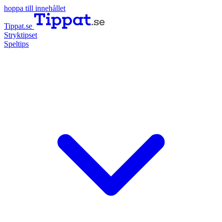
hoppa till innehållet
Tippat.se
Stryktipset
Speltips