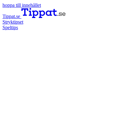
hoppa till innehållet
Tippat.se
Stryktipset
Speltips