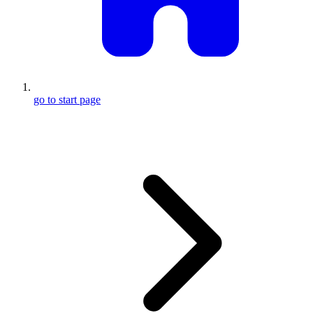
go to start page