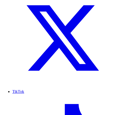
TikTok