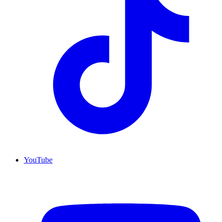
YouTube