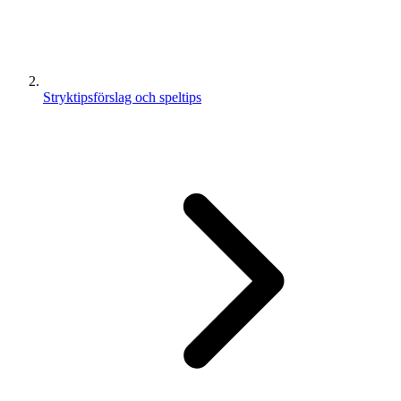
Stryktipsförslag och speltips