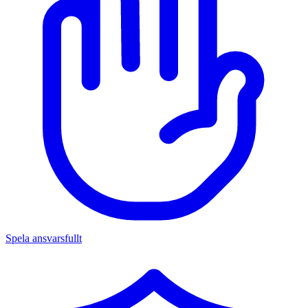
Spela ansvarsfullt