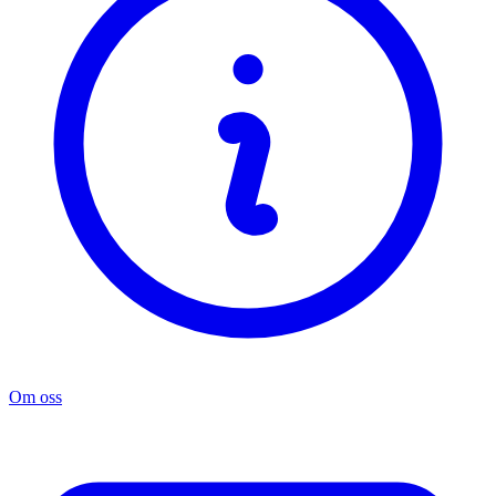
Om oss