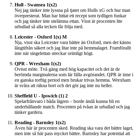
Hull - Swansea 1(x2)
Nej jag tänker inte lyssna på tjatet om Hulls xG och hur man
överpresterat. Man har hittat ett recept som tydligen funkar
och jag tänker inte utelämna ettan. Visst är procenten lite
urballad så alla tecken får följa med.
Leicester - Oxford 1(x) M
Nja, visst ska Leicester vara bättre än Oxford, men det känns
långtifrån säkert och jag litar inte på hemmalaget. Framförallt
inte när singelettan streckar orimligt högt.
QPR - Wrexham 1(x2)
Ovisst möte. Två gäng med hög kapacitet och det är de
berömda marginalerna som lär fälla avgörandet. QPR är inne i
en ganska torftig period men brukar trivas hemma. Wrexham
är svåra att räkna bort och det gör jag inte nu heller.
Sheffield U - Ipswich (1) 2
Spelarfrånvaro i båda lägren – borde ändå kunna bli en
underhållande match. Procenten på tvåan är urballad och jag
tänker gardera.
Reading - Barnsley 1(x2)
Även här är procenten sked. Reading ska vara det bättre laget,
men inte så här pass mycket bättre. Barnsley har potential att