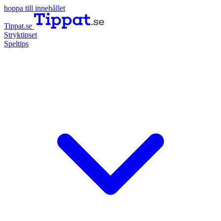
hoppa till innehållet
Tippat.se
Stryktipset
Speltips