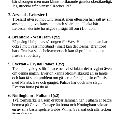
här säsongen men man känns fortfarande ganska oberäkneligt.
Jag streckar från vänster. Räcker 1x?
Arsenal - Leicester 1
Trossard utvisad mot City senast, men eftersom han satt av sin
avstängning i veckans cupmatch så är han tillbaka här.
Leicester ska inte ha något att säga till om i London.
Brentford - West Ham 1(x2)
Få poäng i början av säsongen för West Ham, men man har
också mött vasst motstånd - snart kan det lossna. Brentford
har offensiva skadebekymmer och kan få problem mot ett
frustrerat bortalag.
Everton - Crystal Palace 1(x2)
Tre raka ligakryss för Palace och visst luktar det oavgjort även
om denna match. Everton känns otroligt skakigt än så länge
och kan få stora problem om gästerna får igång sin offensiv
med Mateta, Eze och gänget. Palace har dock inte slagit
Everton borta på tio år.
Nottingham - Fulham 1(x2)
Två formstarka lag som drabbar samman här. Fulham är bättre
hemma på Craven Cottage än borta och Nottingham saknar
en av sina bästa spelare Gibbs-White. Svårsiat och alla tecken
är att föredra.