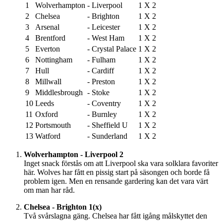
1
Wolverhampton
-
Liverpool
1
X
2
2
Chelsea
-
Brighton
1
X
2
3
Arsenal
-
Leicester
1
X
2
4
Brentford
-
West Ham
1
X
2
5
Everton
-
Crystal Palace
1
X
2
6
Nottingham
-
Fulham
1
X
2
7
Hull
-
Cardiff
1
X
2
8
Millwall
-
Preston
1
X
2
9
Middlesbrough
-
Stoke
1
X
2
10
Leeds
-
Coventry
1
X
2
11
Oxford
-
Burnley
1
X
2
12
Portsmouth
-
Sheffield U
1
X
2
13
Watford
-
Sunderland
1
X
2
Wolverhampton - Liverpool 2
Inget snack förstås om att Liverpool ska vara solklara favoriter
här. Wolves har fått en pissig start på säsongen och borde få
problem igen. Men en rensande gardering kan det vara värt
om man har råd.
Chelsea - Brighton 1(x)
Två svårslagna gäng. Chelsea har fått igång målskyttet den