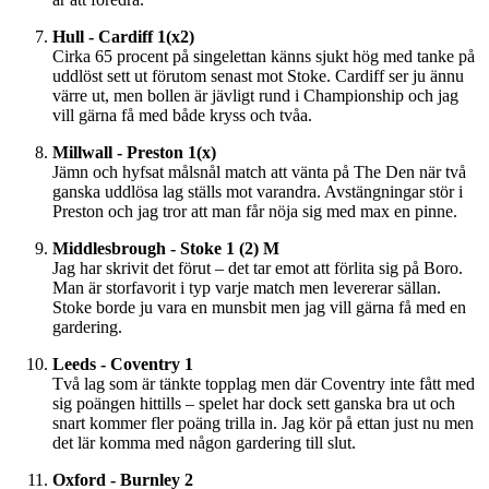
Hull - Cardiff 1(x2)
Cirka 65 procent på singelettan känns sjukt hög med tanke på
uddlöst sett ut förutom senast mot Stoke. Cardiff ser ju ännu
värre ut, men bollen är jävligt rund i Championship och jag
vill gärna få med både kryss och tvåa.
Millwall - Preston 1(x)
Jämn och hyfsat målsnål match att vänta på The Den när två
ganska uddlösa lag ställs mot varandra. Avstängningar stör i
Preston och jag tror att man får nöja sig med max en pinne.
Middlesbrough - Stoke 1 (2) M
Jag har skrivit det förut – det tar emot att förlita sig på Boro.
Man är storfavorit i typ varje match men levererar sällan.
Stoke borde ju vara en munsbit men jag vill gärna få med en
gardering.
Leeds - Coventry 1
Två lag som är tänkte topplag men där Coventry inte fått med
sig poängen hittills – spelet har dock sett ganska bra ut och
snart kommer fler poäng trilla in. Jag kör på ettan just nu men
det lär komma med någon gardering till slut.
Oxford - Burnley 2