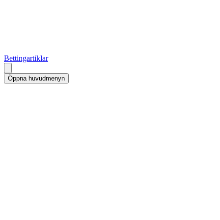
Bettingartiklar
Öppna huvudmenyn