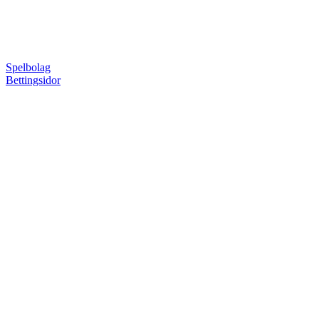
Spelbolag
Bettingsidor