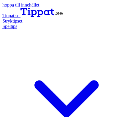
hoppa till innehållet
Tippat.se
Stryktipset
Speltips