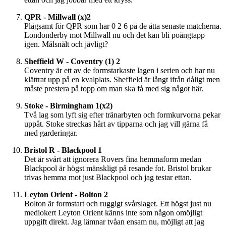
QPR - Millwall (x)2
Plågsamt för QPR som har 0 2 6 på de åtta senaste matcherna.
Londonderby mot Millwall nu och det kan bli poängtapp
igen. Målsnålt och jävligt?
Sheffield W - Coventry (1) 2
Coventry är ett av de formstarkaste lagen i serien och har nu
klättrat upp på en kvalplats. Sheffield är långt ifrån dåligt men
måste prestera på topp om man ska få med sig något här.
Stoke - Birmingham 1(x2)
Två lag som lyft sig efter tränarbyten och formkurvorna pekar
uppåt. Stoke streckas hårt av tipparna och jag vill gärna få
med garderingar.
Bristol R - Blackpool 1
Det är svårt att ignorera Rovers fina hemmaform medan
Blackpool är högst mänskligt på resande fot. Bristol brukar
trivas hemma mot just Blackpool och jag testar ettan.
Leyton Orient - Bolton 2
Bolton är formstart och ruggigt svårslaget. Ett högst just nu
mediokert Leyton Orient känns inte som någon omöjligt
uppgift direkt. Jag lämnar tvåan ensam nu, möjligt att jag