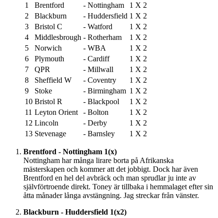
1
Brentford
-
Nottingham
1
X
2
2
Blackburn
-
Huddersfield
1
X
2
3
Bristol C
-
Watford
1
X
2
4
Middlesbrough
-
Rotherham
1
X
2
5
Norwich
-
WBA
1
X
2
6
Plymouth
-
Cardiff
1
X
2
7
QPR
-
Millwall
1
X
2
8
Sheffield W
-
Coventry
1
X
2
9
Stoke
-
Birmingham
1
X
2
10
Bristol R
-
Blackpool
1
X
2
11
Leyton Orient
-
Bolton
1
X
2
12
Lincoln
-
Derby
1
X
2
13
Stevenage
-
Barnsley
1
X
2
Brentford - Nottingham 1(x)
Nottingham har många lirare borta på Afrikanska
mästerskapen och kommer att det jobbigt. Dock har även
Brentford en hel del avbräck och man sprudlar ju inte av
självförtroende direkt. Toney är tillbaka i hemmalaget efter sin
åtta månader långa avstängning. Jag streckar från vänster.
Blackburn - Huddersfield 1(x2)