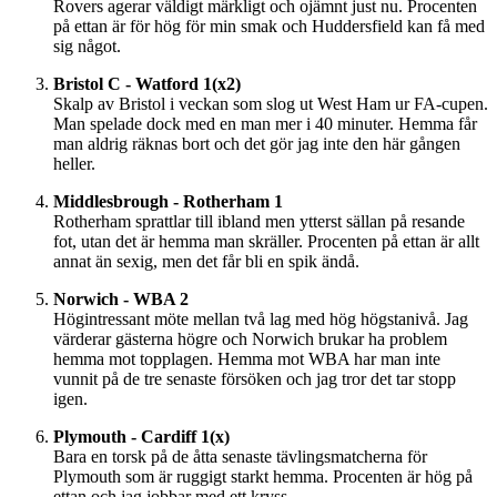
Rovers agerar väldigt märkligt och ojämnt just nu. Procenten
på ettan är för hög för min smak och Huddersfield kan få med
sig något.
Bristol C - Watford 1(x2)
Skalp av Bristol i veckan som slog ut West Ham ur FA-cupen.
Man spelade dock med en man mer i 40 minuter. Hemma får
man aldrig räknas bort och det gör jag inte den här gången
heller.
Middlesbrough - Rotherham 1
Rotherham sprattlar till ibland men ytterst sällan på resande
fot, utan det är hemma man skräller. Procenten på ettan är allt
annat än sexig, men det får bli en spik ändå.
Norwich - WBA 2
Högintressant möte mellan två lag med hög högstanivå. Jag
värderar gästerna högre och Norwich brukar ha problem
hemma mot topplagen. Hemma mot WBA har man inte
vunnit på de tre senaste försöken och jag tror det tar stopp
igen.
Plymouth - Cardiff 1(x)
Bara en torsk på de åtta senaste tävlingsmatcherna för
Plymouth som är ruggigt starkt hemma. Procenten är hög på
ettan och jag jobbar med ett kryss.