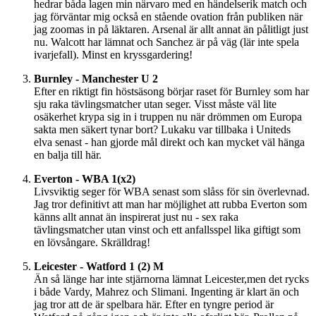
hedrar båda lagen min närvaro med en händelserik match och
jag förväntar mig också en stående ovation från publiken när
jag zoomas in på läktaren. Arsenal är allt annat än pålitligt just
nu. Walcott har lämnat och Sanchez är på väg (lär inte spela
ivarjefall). Minst en kryssgardering!
Burnley - Manchester U 2
Efter en riktigt fin höstsäsong börjar raset för Burnley som har
sju raka tävlingsmatcher utan seger. Visst måste väl lite
osäkerhet krypa sig in i truppen nu när drömmen om Europa
sakta men säkert tynar bort? Lukaku var tillbaka i Uniteds
elva senast - han gjorde mål direkt och kan mycket väl hänga
en balja till här.
Everton - WBA 1(x2)
Livsviktig seger för WBA senast som slåss för sin överlevnad.
Jag tror definitivt att man har möjlighet att rubba Everton som
känns allt annat än inspirerat just nu - sex raka
tävlingsmatcher utan vinst och ett anfallsspel lika giftigt som
en lövsångare. Skrälldrag!
Leicester - Watford 1 (2) M
Än så länge har inte stjärnorna lämnat Leicester,men det rycks
i både Vardy, Mahrez och Slimani. Ingenting är klart än och
jag tror att de är spelbara här. Efter en tyngre period är