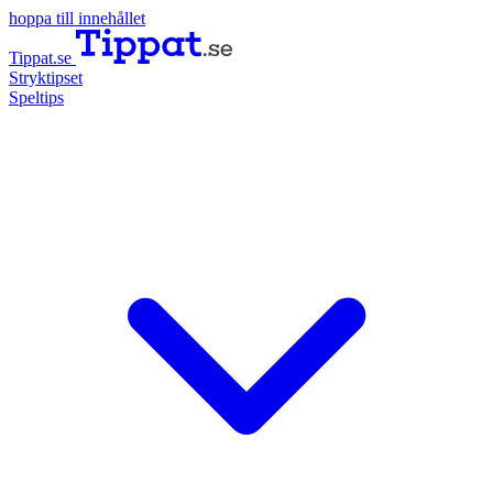
hoppa till innehållet
Tippat.se
Stryktipset
Speltips