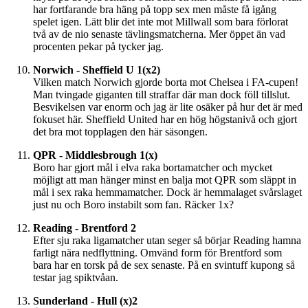
har fortfarande bra häng på topp sex men måste få igång
spelet igen. Lätt blir det inte mot Millwall som bara förlorat
två av de nio senaste tävlingsmatcherna. Mer öppet än vad
procenten pekar på tycker jag.
Norwich - Sheffield U 1(x2)
Vilken match Norwich gjorde borta mot Chelsea i FA-cupen!
Man tvingade giganten till straffar där man dock föll tillslut.
Besvikelsen var enorm och jag är lite osäker på hur det är med
fokuset här. Sheffield United har en hög högstanivå och gjort
det bra mot topplagen den här säsongen.
QPR - Middlesbrough 1(x)
Boro har gjort mål i elva raka bortamatcher och mycket
möjligt att man hänger minst en balja mot QPR som släppt in
mål i sex raka hemmamatcher. Dock är hemmalaget svårslaget
just nu och Boro instabilt som fan. Räcker 1x?
Reading - Brentford 2
Efter sju raka ligamatcher utan seger så börjar Reading hamna
farligt nära nedflyttning. Omvänd form för Brentford som
bara har en torsk på de sex senaste. På en svintuff kupong så
testar jag spiktvåan.
Sunderland - Hull (x)2