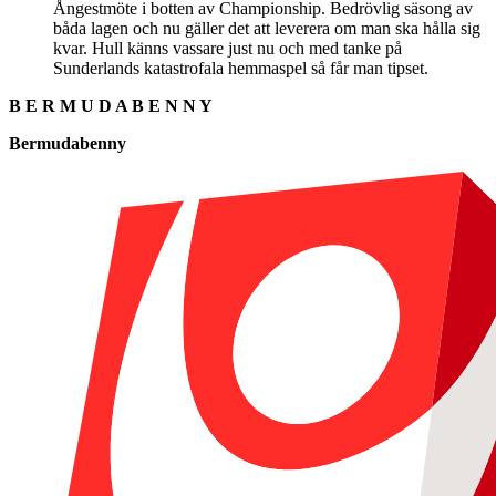
Ångestmöte i botten av Championship. Bedrövlig säsong av
båda lagen och nu gäller det att leverera om man ska hålla sig
kvar. Hull känns vassare just nu och med tanke på
Sunderlands katastrofala hemmaspel så får man tipset.
B E R M U D A B E N N Y
Bermudabenny