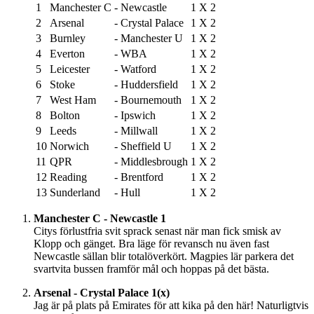
1
Manchester C
-
Newcastle
1
X
2
2
Arsenal
-
Crystal Palace
1
X
2
3
Burnley
-
Manchester U
1
X
2
4
Everton
-
WBA
1
X
2
5
Leicester
-
Watford
1
X
2
6
Stoke
-
Huddersfield
1
X
2
7
West Ham
-
Bournemouth
1
X
2
8
Bolton
-
Ipswich
1
X
2
9
Leeds
-
Millwall
1
X
2
10
Norwich
-
Sheffield U
1
X
2
11
QPR
-
Middlesbrough
1
X
2
12
Reading
-
Brentford
1
X
2
13
Sunderland
-
Hull
1
X
2
Manchester C - Newcastle 1
Citys förlustfria svit sprack senast när man fick smisk av
Klopp och gänget. Bra läge för revansch nu även fast
Newcastle sällan blir totalöverkört. Magpies lär parkera det
svartvita bussen framför mål och hoppas på det bästa.
Arsenal - Crystal Palace 1(x)
Jag är på plats på Emirates för att kika på den här! Naturligtvis