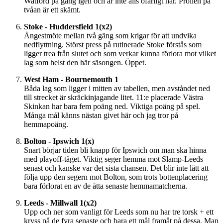
Watford på gång igen och är inte alls ofarligt här. Prollen på
tvåan är ett skämt.
Stoke - Huddersfield 1(x2)
Ångestmöte mellan två gäng som krigar för att undvika
nedflyttning. Störst press på rutinerade Stoke förstås som
ligger trea från slutet och som verkar kunna förlora mot vilket
lag som helst den här säsongen. Öppet.
West Ham - Bournemouth 1
Båda lag som ligger i mitten av tabellen, men avståndet ned
till strecket är skräckinjagande litet. 11:e placerade Västra
Skinkan har bara fem poäng ned. Viktiga poäng på spel.
Många mål känns nästan givet här och jag tror på
hemmapoäng.
Bolton - Ipswich 1(x)
Snart börjar tiden bli knapp för Ipswich om man ska hinna
med playoff-tåget. Viktig seger hemma mot Slamp-Leeds
senast och kanske var det sista chansen. Det blir inte lätt att
följa upp den segern mot Bolton, som trots bottenplacering
bara förlorat en av de åtta senaste hemmamatcherna.
Leeds - Millwall 1(x2)
Upp och ner som vanligt för Leeds som nu har tre torsk + ett
kryss på de fyra senaste och bara ett mål framåt på dessa. Man