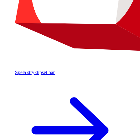
Spela stryktipset här