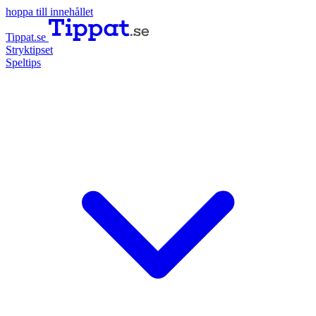
hoppa till innehållet
Tippat.se
Stryktipset
Speltips