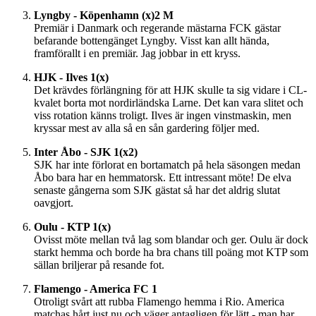
Lyngby - Köpenhamn (x)2 M
Premiär i Danmark och regerande mästarna FCK gästar
befarande bottengänget Lyngby. Visst kan allt hända,
framförallt i en premiär. Jag jobbar in ett kryss.
HJK - Ilves 1(x)
Det krävdes förlängning för att HJK skulle ta sig vidare i CL-
kvalet borta mot nordirländska Larne. Det kan vara slitet och
viss rotation känns troligt. Ilves är ingen vinstmaskin, men
kryssar mest av alla så en sån gardering följer med.
Inter Åbo - SJK 1(x2)
SJK har inte förlorat en bortamatch på hela säsongen medan
Åbo bara har en hemmatorsk. Ett intressant möte! De elva
senaste gångerna som SJK gästat så har det aldrig slutat
oavgjort.
Oulu - KTP 1(x)
Ovisst möte mellan två lag som blandar och ger. Oulu är dock
starkt hemma och borde ha bra chans till poäng mot KTP som
sällan briljerar på resande fot.
Flamengo - America FC 1
Otroligt svårt att rubba Flamengo hemma i Rio. America
matchas hårt just nu och väger antagligen för lätt - man har