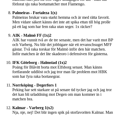
förlorat sju raka bortamatcher mot Flamengo.
Palmeiras - Fortaleza 1(x)
Palmeiras brukar vara starkt hemma och är med rätta favorit.
Men vidare säkert känns det inte att spika ettan till hög prolle
på ett lag som har fem raka utan seger. 1x räcker?
AIK - Malmö FF (1x)2
AIK har vunnit två av de tre senaste, men det har varit mot BP
och Varberg. Nu blir det jobbigare när ett revanschsuget MFF
gästar. Två raka torskar för Malmö inför den här matchen.
Inför matchen är det lite skadeoro i defensiven för gästerna.
IFK Göteborg - Halmstad (1x)2
Poäng för Blåvitt borta mot Elfsborg senast. Man känns
fortfarande uddlöst och jag tror man får problem mot HBK
som har fyra raka bortasegrar.
Norrköping - Degerfors 1
Peking har sett starkare ut på senare tid tycker jag och jag tror
det kan bli urladdning mot Degen om man kommer in i
matchen bra.
Kalmar - Varberg 1(x2)
Nja, nje, nej! Det blir ingen spik på storfavoriten Kalmar. Man