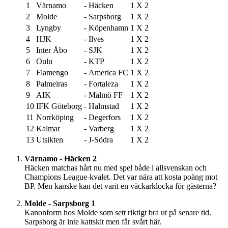
1
Värnamo
-
Häcken
1
X
2
2
Molde
-
Sarpsborg
1
X
2
3
Lyngby
-
Köpenhamn
1
X
2
4
HJK
-
Ilves
1
X
2
5
Inter Åbo
-
SJK
1
X
2
6
Oulu
-
KTP
1
X
2
7
Flamengo
-
America FC
1
X
2
8
Palmeiras
-
Fortaleza
1
X
2
9
AIK
-
Malmö FF
1
X
2
10
IFK Göteborg
-
Halmstad
1
X
2
11
Norrköping
-
Degerfors
1
X
2
12
Kalmar
-
Varberg
1
X
2
13
Utsikten
-
J-Södra
1
X
2
Värnamo - Häcken 2
Häcken matchas hårt nu med spel både i allsvenskan och
Champions League-kvalet. Det var nära att kosta poäng mot
BP. Men kanske kan det varit en väckarklocka för gästerna?
Molde - Sarpsborg 1
Kanonform hos Molde som sett riktigt bra ut på senare tid.
Sarpsborg är inte kattskit men får svårt här.