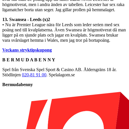
högmotiverat, men i andra änden av tabellen. Leicester har sex raka
ligamatcher borta utan seger. Jag gillar prollen på hemmalaget.
13. Swansea - Leeds (x)2
• Nu är Premier League nära för Leeds som leder serien med sex
poäng ned till kvalplatserna. Även Swansea är högmotiverat då man
ligger på en sjunde plats och jagar en kvalplats. Swansea brukar
vara svårslaget hemma i Wales, men jag tror på bortapoäng.
Veckans stryktipskupong
B E R M U D A B E N N Y
Spel från Svenska Spel Sport & Casino AB. Åldersgräns 18 år.
Stödlinjen
020-81 91 00
. Spelalagom.se
Bermudabenny