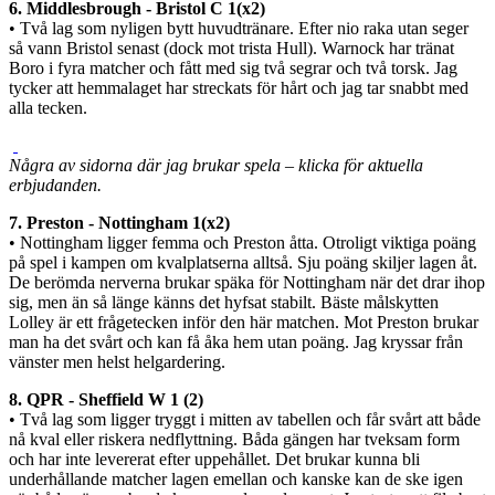
6. Middlesbrough - Bristol C 1(x2)
• Två lag som nyligen bytt huvudtränare. Efter nio raka utan seger
så vann Bristol senast (dock mot trista Hull). Warnock har tränat
Boro i fyra matcher och fått med sig två segrar och två torsk. Jag
tycker att hemmalaget har streckats för hårt och jag tar snabbt med
alla tecken.
Några av sidorna där jag brukar spela – klicka för aktuella
erbjudanden.
7. Preston - Nottingham 1(x2)
• Nottingham ligger femma och Preston åtta. Otroligt viktiga poäng
på spel i kampen om kvalplatserna alltså. Sju poäng skiljer lagen åt.
De berömda nerverna brukar späka för Nottingham när det drar ihop
sig, men än så länge känns det hyfsat stabilt. Bäste målskytten
Lolley är ett frågetecken inför den här matchen. Mot Preston brukar
man ha det svårt och kan få åka hem utan poäng. Jag kryssar från
vänster men helst helgardering.
8. QPR - Sheffield W 1 (2)
• Två lag som ligger tryggt i mitten av tabellen och får svårt att både
nå kval eller riskera nedflyttning. Båda gängen har tveksam form
och har inte levererat efter uppehållet. Det brukar kunna bli
underhållande matcher lagen emellan och kanske kan de ske igen