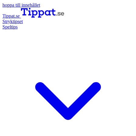
hoppa till innehållet
Tippat.se
Stryktipset
Speltips