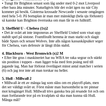
• Tungt för Brighton senast som låg under med 0-2 mot Liverpool
efter bara åtta minuter. Naturligtvis blir det svårt igen nu när City
kommer på besök. Gästerna krossade Newcastle i senaste omgången
med hela 5-0. På bortaplan är man mer mänskligt (hela sju förluster)
så kanske kan Brighton överraska om man får in en fullträff.
3. Sheffield U - Chelsea (1x)2
• Det är svårt att inte imponeras av Sheffield United som visat upp
stabilt spel på sistone. Framförallt hemma är man starkt och slagit
både Spurs och senast Wolves. Inte alls någon kassaskåpsäker seger
för Chelsea, vars defensiv är långt ifrån stabil.
4. Blackburn - West Bromwich (x)2 M
• Efter lite grus i maskineriet har nu WBA tre raka segrar och stärkt
sin position i toppen - man ligger tvåa med fem poäng ned till
jagande lag. Man har förlorat överlägset minst antal matcher i serien
(6) och jag tror inte att man torskar nu heller.
5. Hull - Millwall 2
• Millwall är ett av många lag som slåss om en playoff-plats, men
det ser väldigt svårt ut. Först måste man hursomhelst ta tre pinnar
mot krisgänget Hull. Millwall trivs ganska bra på resande fot och om
man fortfarande tror på en kvalplats så ska man kunna slå Hull.
Många mål?