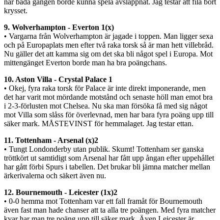
när båda gängen borde kunna spela avslappnat. Jag testar att fila bort
krysset.
9. Wolverhampton - Everton 1(x)
• Vargarna från Wolverhampton är jagade i toppen. Man ligger sexa
och på Europaplats men efter två raka torsk så är man hett villebråd.
Nu gäller det att kamma sig om det ska bli något spel i Europa. Mot
mittengänget Everton borde man ha bra poängchans.
10. Aston Villa - Crystal Palace 1
• Okej, fyra raka torsk för Palace är inte direkt imponerande, men
det har varit mot mördande motstånd och senaste höll man emot bra
i 2-3-förlusten mot Chelsea. Nu ska man försöka få med sig något
mot Villa som slåss för överlevnad, men har bara fyra poäng upp till
säker mark. MÅSTEVINST för hemmalaget. Jag testar ettan.
11. Tottenham - Arsenal (x)2
• Tungt Londonderby utan publik. Skumt! Tottenham ser ganska
tröttkört ut samtidigt som Arsenal har fått upp ångan efter uppehållet
har gått förbi Spurs i tabellen. Det brukar bli jämna matcher mellan
ärkerivalerna och säkert även nu.
12. Bournemouth - Leicester (1x)2
• 0-0 hemma mot Tottenham var ett fall framåt för Bournemouth
även fast man hade chanser att ta alla tre poängen. Med fyra matcher
kvar har man tre poäng upp till säker mark. Även Leicester är