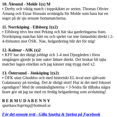
10. Ålesund - Molde 1(x) M
• Derby och viktig match i toppskiktet av serien. Thomas Olivier
Amang och Etzaz Hussain avstängda för Molde som bara har en
seger på de sju senaste bortamatcherna.
11. Norrköping - Elfsborg 1(x2)
• Elfsborg trivs bra mot Peking och här ska garderingarna fram.
Norrköping matchas hårt nu och spelet var inte fantastiskt direkt i 2-
4-förlusten mot ÖSK. Näe, helgardering blir det för mig!
12. Kalmar - AIK (x)2
• KFF har det riktigt jobbigt och 1-4 mot Djurgården i förra
omgången gjorde ju inte saker lättare direkt. Det brukar bli tajta
matcher lagen emellan och jag känner mig trygg med x2.
13. Östersund - Jönköping 1(x2)
• ÖFK utan Ghoddos och med historiskt EL-kval mot självaste
Galatasaray på torsdag. Det är riktigt stort! Hur är det med fokuset
egentligen? Med de omständigheterna + J-Södra får tillbaka några
lirare gör att jag tar med en festlig helgardering som avslutning!
B E R M U D A B E N N Y
sparkaochspring@hotmail.se
För det senaste nytt - Gilla Sparka & Spring på Facebook