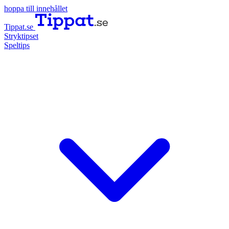
hoppa till innehållet
Tippat.se
Stryktipset
Speltips