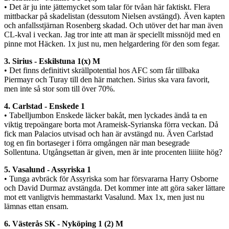
• Det är ju inte jättemycket som talar för tvåan här faktiskt. Flera
mittbackar på skadelistan (dessutom Nielsen avstängd). Även kapten
och anfallsstjärnan Rosenberg skadad. Och utöver det har man även
CL-kval i veckan. Jag tror inte att man är speciellt missnöjd med en
pinne mot Häcken. 1x just nu, men helgardering för den som fegar.
3. Sirius - Eskilstuna 1(x) M
• Det finns definitivt skrällpotential hos AFC som får tillbaka
Piermayr och Turay till den här matchen. Sirius ska vara favorit,
men inte så stor som till över 70%.
4. Carlstad - Enskede 1
• Tabelljumbon Enskede läcker bakåt, men lyckades ändå ta en
viktig trepoängare borta mot Arameisk-Syrianska förra veckan. Då
fick man Palacios utvisad och han är avstängd nu. Även Carlstad
tog en fin bortaseger i förra omgången när man besegrade
Sollentuna. Utgångsettan är given, men är inte procenten liiiite hög?
5. Vasalund - Assyriska 1
• Tunga avbräck för Assyriska som har försvararna Harry Osborne
och David Durmaz avstängda. Det kommer inte att göra saker lättare
mot ett vanligtvis hemmastarkt Vasalund. Max 1x, men just nu
lämnas ettan ensam.
6. Västerås SK - Nyköping 1 (2) M