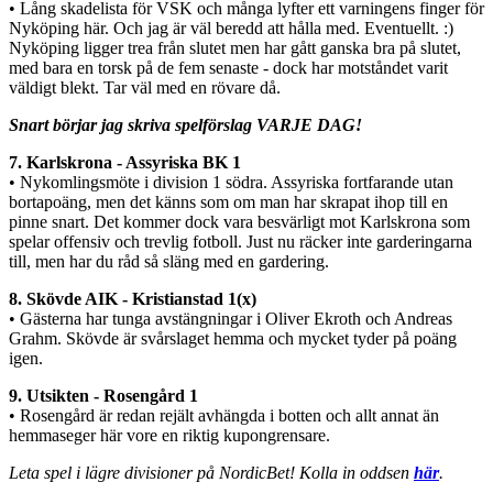
• Lång skadelista för VSK och många lyfter ett varningens finger för
Nyköping här. Och jag är väl beredd att hålla med. Eventuellt. :)
Nyköping ligger trea från slutet men har gått ganska bra på slutet,
med bara en torsk på de fem senaste - dock har motståndet varit
väldigt blekt. Tar väl med en rövare då.
Snart börjar jag skriva spelförslag VARJE DAG!
7. Karlskrona - Assyriska BK 1
• Nykomlingsmöte i division 1 södra. Assyriska fortfarande utan
bortapoäng, men det känns som om man har skrapat ihop till en
pinne snart. Det kommer dock vara besvärligt mot Karlskrona som
spelar offensiv och trevlig fotboll. Just nu räcker inte garderingarna
till, men har du råd så släng med en gardering.
8. Skövde AIK - Kristianstad 1(x)
• Gästerna har tunga avstängningar i Oliver Ekroth och Andreas
Grahm. Skövde är svårslaget hemma och mycket tyder på poäng
igen.
9. Utsikten - Rosengård 1
• Rosengård är redan rejält avhängda i botten och allt annat än
hemmaseger här vore en riktig kupongrensare.
Leta spel i lägre divisioner på NordicBet! Kolla in oddsen
här
.