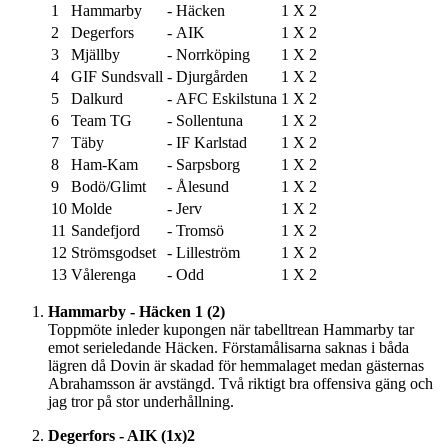
1
Hammarby
-
Häcken
1
X
2
2
Degerfors
-
AIK
1
X
2
3
Mjällby
-
Norrköping
1
X
2
4
GIF Sundsvall
-
Djurgården
1
X
2
5
Dalkurd
-
AFC Eskilstuna
1
X
2
6
Team TG
-
Sollentuna
1
X
2
7
Täby
-
IF Karlstad
1
X
2
8
Ham-Kam
-
Sarpsborg
1
X
2
9
Bodö/Glimt
-
Ålesund
1
X
2
10
Molde
-
Jerv
1
X
2
11
Sandefjord
-
Tromsö
1
X
2
12
Strömsgodset
-
Lilleström
1
X
2
13
Vålerenga
-
Odd
1
X
2
Hammarby - Häcken 1 (2)
Toppmöte inleder kupongen när tabelltrean Hammarby tar
emot serieledande Häcken. Förstamålisarna saknas i båda
lägren då Dovin är skadad för hemmalaget medan gästernas
Abrahamsson är avstängd. Två riktigt bra offensiva gäng och
jag tror på stor underhållning.
Degerfors - AIK (1x)2