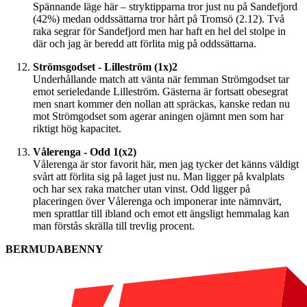
Spännande läge här – stryktipparna tror just nu på Sandefjord
(42%) medan oddssättarna tror hårt på Tromsö (2.12). Två
raka segrar för Sandefjord men har haft en hel del stolpe in
där och jag är beredd att förlita mig på oddssättarna.
Strömsgodset - Lilleström (1x)2
Underhållande match att vänta när femman Strömgodset tar
emot serieledande Lilleström. Gästerna är fortsatt obesegrat
men snart kommer den nollan att spräckas, kanske redan nu
mot Strömgodset som agerar aningen ojämnt men som har
riktigt hög kapacitet.
Vålerenga - Odd 1(x2)
Vålerenga är stor favorit här, men jag tycker det känns väldigt
svårt att förlita sig på laget just nu. Man ligger på kvalplats
och har sex raka matcher utan vinst. Odd ligger på
placeringen över Vålerenga och imponerar inte nämnvärt,
men sprattlar till ibland och emot ett ängsligt hemmalag kan
man förstås skrälla till trevlig procent.
BERMUDABENNY