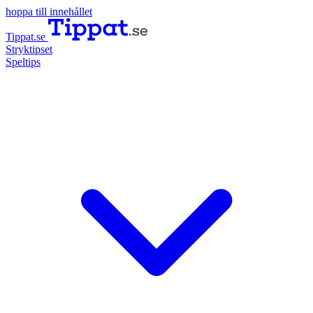
hoppa till innehållet
Tippat.se
Stryktipset
Speltips