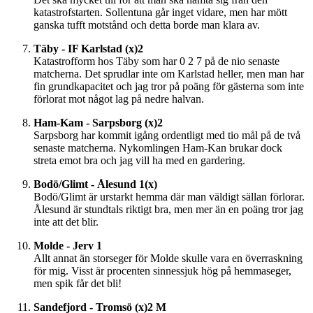
katastrofstarten. Sollentuna går inget vidare, men har mött
ganska tufft motstånd och detta borde man klara av.
Täby - IF Karlstad (x)2
Katastrofform hos Täby som har 0 2 7 på de nio senaste
matcherna. Det sprudlar inte om Karlstad heller, men man har
fin grundkapacitet och jag tror på poäng för gästerna som inte
förlorat mot något lag på nedre halvan.
Ham-Kam - Sarpsborg (x)2
Sarpsborg har kommit igång ordentligt med tio mål på de två
senaste matcherna. Nykomlingen Ham-Kan brukar dock
streta emot bra och jag vill ha med en gardering.
Bodö/Glimt - Ålesund 1(x)
Bodö/Glimt är urstarkt hemma där man väldigt sällan förlorar.
Ålesund är stundtals riktigt bra, men mer än en poäng tror jag
inte att det blir.
Molde - Jerv 1
Allt annat än storseger för Molde skulle vara en överraskning
för mig. Visst är procenten sinnessjuk hög på hemmaseger,
men spik får det bli!
Sandefjord - Tromsö (x)2 M