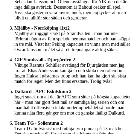
Sebastian Larsson och Otieno avstängda för AIK och det är
inga dåliga avbräck. Dessutom är Bahoui osäker till spel.
Visst ska gästerna vara favorit ändå, men jag tycker att man
blivit en alltför stor sådan och garderar.
Mjällby - Norrköping (1x)2
Mjällby är ruggigt starkt på Strandvallen - man har inte
förlorat någon av fem spelade hemmamatcher och bara släppt
in tre mål. Visst har Peking kapacitet att vinna men med sållet
Oscar Jansson i målet så är ett trepoängare aldrig säker.
GIF Sundsvall - Djurgården 2
Viktige Rasmus Schüller avstängd för Djurgården men jag
tror att Elias Andersson kan gå in och sköta den rollen fint.
Ingen Haksa i gästernas trupp och han kan ha gjort sin sista
match för laget. Men det finns ersättare. Trolig tvåa!
Dalkurd - AFC Eskilstuna 2
Inget snack om att det är AFC som sitter på högsta kapaciteten
här – man har gjort flest mål av samtliga lag serien och om
man hållit offensiven intakt under uppehållet så borde man
kunna näta flera gånger om mot ett ganska ihåligt Dalkurd.
Team TG - Sollentuna 2
Team TG är tvärsist med futtiga fyra pinnar på 13 matcher.
Det ska mycket till för att man ska hämta sig från den