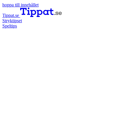
hoppa till innehållet
Tippat.se
Stryktipset
Speltips