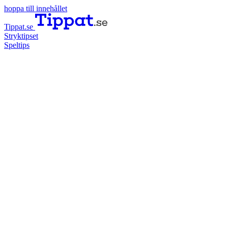
hoppa till innehållet
Tippat.se
Stryktipset
Speltips