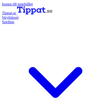
hoppa till innehållet
Tippat.se
Stryktipset
Speltips