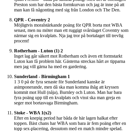
Preston som har den bästa formkurvan och jag är inne på att
man kan få någonting med sig från London och The Den.
QPR - Coventry 2
Möjligtvis moralstärkande poäng för QPR borta mot WBA
senast, men nu möter man ett ruggigt svårslaget Coventry som
närmar sig en kvalplats. Nja jag tror på bortalaget till trevlig
procent!
Rotherham - Luton (1) 2
Inget lag går säkert mot Rotherham och även ett formstarkt
Luton kan få problem här. Gästerna streckas hårt av tipparna
men jag vill gärna ha med en gardering.
Sunderland - Birmingham 1
1 3 0 på de fyra senaste för Sunderland kanske är
asimponerande, men då ska man komma ihåg att kryssen
kommit mot Hull (nåja), Burnley och Luton. Man har bara
fyra poäng upp till en kvalplats och visst ska man greja en
seger mot bortasvaga Birmingham.
Stoke - WBA 1(x2)
Efter en knepig period har båda de här lagen halkat efter
toppen. Bäst chans har WBA som bara är fem poäng efter en
topp sex-placering, dessutom med en match mindre spelad.