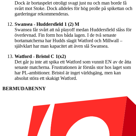
Dock är bortaspelet otroligt svagt just nu och man borde få
svårt mot Stoke. Dock alldeles för hög prolle på spikettan och
garderingar rekommenderas.
Swansea - Huddersfield 1 (2) M
Swansea får svårt att nå playoff medan Huddersfield slåss för
överlevnad. Fin form hos båda lagen. I de två senaste
bortamatcherna har Hudds slagit Watford och Millwall –
självklart har man kapacitet att även slå Swansea.
Watford - Bristol C 1(x2)
Det går ju inte att spika ett Watford som vunnit EN av de åtta
senaste matcherna. Frustrationen är förstås stor hos laget som
har PL-ambitioner. Bristol är inget världsgäng, men kan
absolut störa ett skakigt Watford.
BERMUDABENNY