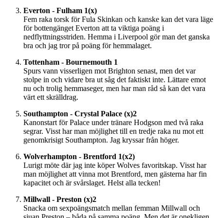
Everton - Fulham 1(x)
Fem raka torsk för Fula Skinkan och kanske kan det vara läge
för bottengänget Everton att ta viktiga poäng i
nedflyttningsstriden. Hemma i Liverpool gör man det ganska
bra och jag tror på poäng för hemmalaget.
Tottenham - Bournemouth 1
Spurs vann visserligen mot Brighton senast, men det var
stolpe in och vidare bra ut såg det faktiskt inte. Lättare emot
nu och trolig hemmaseger, men har man råd så kan det vara
värt ett skrälldrag.
Southampton - Crystal Palace (x)2
Kanonstart för Palace under tränare Hodgson med två raka
segrar. Visst har man möjlighet till en tredje raka nu mot ett
genomkrisigt Southampton. Jag kryssar från höger.
Wolverhampton - Brentford 1(x2)
Lurigt möte där jag inte köper Wolves favoritskap. Visst har
man möjlighet att vinna mot Brentford, men gästerna har fin
kapacitet och är svårslaget. Helst alla tecken!
Millwall - Preston (x)2
Snacka om sexpoängsmatch mellan femman Millwall och
sjuan Preston – båda på samma poäng. Men det är onekligen