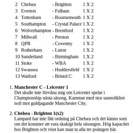
2
Chelsea
-
Brighton
1
X
2
3
Everton
-
Fulham
1
X
2
4
Tottenham
-
Bournemouth
1
X
2
5
Southampton
-
Crystal Palace
1
X
2
6
Wolverhampton
-
Brentford
1
X
2
7
Millwall
-
Preston
1
X
2
8
QPR
-
Coventry
1
X
2
9
Rotherham
-
Luton
1
X
2
10
Sunderland
-
Birmingham
1
X
2
11
Stoke
-
WBA
1
X
2
12
Swansea
-
Huddersfield
1
X
2
13
Watford
-
Bristol C
1
X
2
Manchester C - Leicester 1
Det skulle inte förvåna mig om Leicester spelar i
Championship nästa säsong. Kammar med stor sannolikhet
noll mot guldjagande Manchester City.
Chelsea - Brighton 1(x2)
Lampard har inte fått ordning på Chelsea och det känns som
om det kommer att vara skakigt hela säsongen. Hög kapacitet
hos Brighton och visst kan man ta alla tre poängen här.