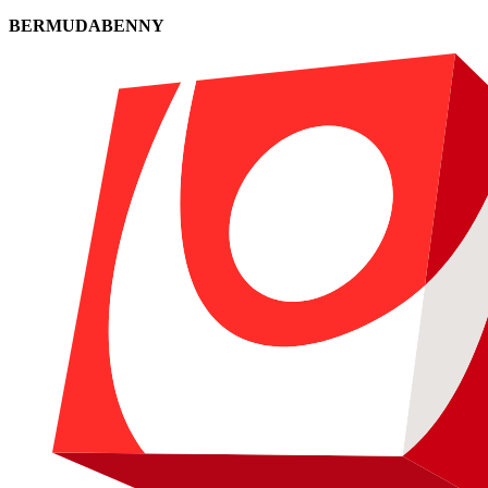
BERMUDABENNY