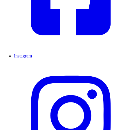
Instagram