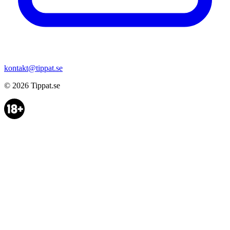
kontakt@tippat.se
© 2026
Tippat.se