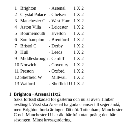
1
Brighton
-
Arsenal
1
X
2
2
Crystal Palace
-
Chelsea
1
X
2
3
Manchester C
-
West Ham
1
X
2
4
Aston Villa
-
Leicester
1
X
2
5
Bournemouth
-
Everton
1
X
2
6
Southampton
-
Brentford
1
X
2
7
Bristol C
-
Derby
1
X
2
8
Hull
-
Leeds
1
X
2
9
Middlesbrough
-
Cardiff
1
X
2
10
Norwich
-
Coventry
1
X
2
11
Preston
-
Oxford
1
X
2
12
Sheffield W
-
Millwall
1
X
2
13
Watford
-
Sheffield U
1
X
2
Brighton - Arsenal (1x)2
Saka fortsatt skadad för gästerna och nu är även Timber
avstängd. Visst ska Arsenal ha goda chanser till seger ändå,
men Brighton borta är ingen lätt nöt. Tottenham, Manchester
C och Manchester U har åkt härifrån utan poäng den här
säsongen. Minst kryssgardering.