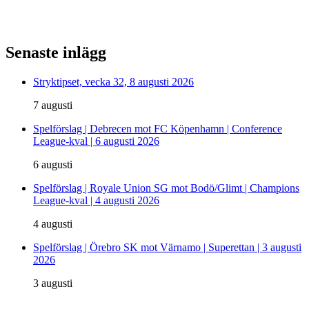
Senaste inlägg
Stryktipset, vecka 32, 8 augusti 2026
7 augusti
Spelförslag | Debrecen mot FC Köpenhamn | Conference
League-kval | 6 augusti 2026
6 augusti
Spelförslag | Royale Union SG mot Bodö/Glimt | Champions
League-kval | 4 augusti 2026
4 augusti
Spelförslag | Örebro SK mot Värnamo | Superettan | 3 augusti
2026
3 augusti