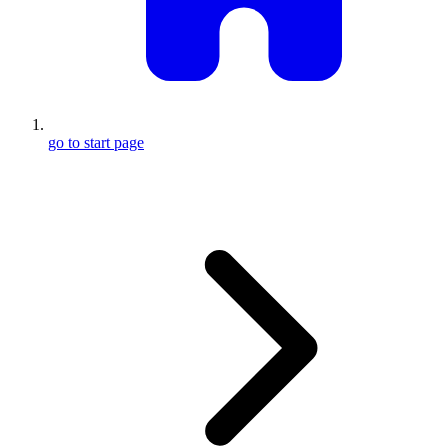
go to start page