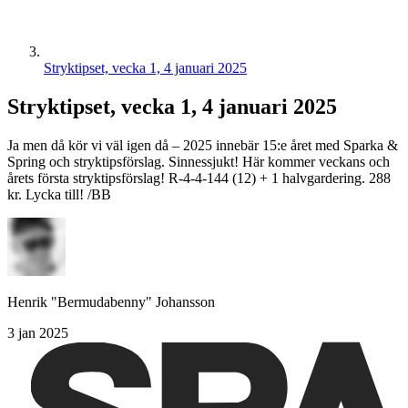
Stryktipset, vecka 1, 4 januari 2025
Stryktipset, vecka 1, 4 januari 2025
Ja men då kör vi väl igen då – 2025 innebär 15:e året med Sparka &
Spring och stryktipsförslag. Sinnessjukt! Här kommer veckans och
årets första stryktipsförslag! R-4-4-144 (12) + 1 halvgardering. 288
kr. Lycka till! /BB
Henrik "Bermudabenny" Johansson
3 jan 2025