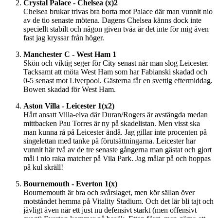
Crystal Palace - Chelsea (x)2
Chelsea brukar trivas bra borta mot Palace där man vunnit nio
av de tio senaste mötena. Dagens Chelsea känns dock inte
speciellt stabilt och någon given tvåa är det inte för mig även
fast jag kryssar från höger.
Manchester C - West Ham 1
Skön och viktig seger för City senast när man slog Leicester.
Tacksamt att möta West Ham som har Fabianski skadad och
0-5 senast mot Liverpool. Gästerna får en svettig eftermiddag.
Bowen skadad för West Ham.
Aston Villa - Leicester 1(x2)
Hårt ansatt Villa-elva där Duran/Rogers är avstängda medan
mittbacken Pau Torres är ny på skadelistan. Men visst ska
man kunna rå på Leicester ändå. Jag gillar inte procenten på
singelettan med tanke på förutsättningarna. Leicester har
vunnit här två av de tre senaste gångerna man gästat och gjort
mål i nio raka matcher på Vila Park. Jag målar på och hoppas
på kul skräll!
Bournemouth - Everton 1(x)
Bournemouth är bra och svårslaget, men kör sällan över
motståndet hemma på Vitality Stadium. Och det lär bli tajt och
jävligt även när ett just nu defensivt starkt (men offensivt