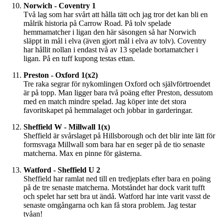
Norwich - Coventry 1
Två lag som har svårt att hålla tätt och jag tror det kan bli en
målrik historia på Carrow Road. På tolv spelade
hemmamatcher i ligan den här säsongen så har Norwich
släppt in mål i elva (även gjort mål i elva av tolv). Coventry
har hållit nollan i endast två av 13 spelade bortamatcher i
ligan. På en tuff kupong testas ettan.
Preston - Oxford 1(x2)
Tre raka segrar för nykomlingen Oxford och självförtroendet
är på topp. Man ligger bara två poäng efter Preston, dessutom
med en match mindre spelad. Jag köper inte det stora
favoritskapet på hemmalaget och jobbar in garderingar.
Sheffield W - Millwall 1(x)
Sheffield är svårslaget på Hillsborough och det blir inte lätt för
formsvaga Millwall som bara har en seger på de tio senaste
matcherna. Max en pinne för gästerna.
Watford - Sheffield U 2
Sheffield har ramlat ned till en tredjeplats efter bara en poäng
på de tre senaste matcherna. Motståndet har dock varit tufft
och spelet har sett bra ut ändå. Watford har inte varit vasst de
senaste omgångarna och kan få stora problem. Jag testar
tvåan!