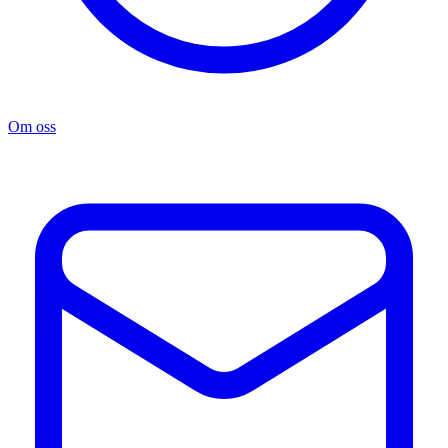
Om oss