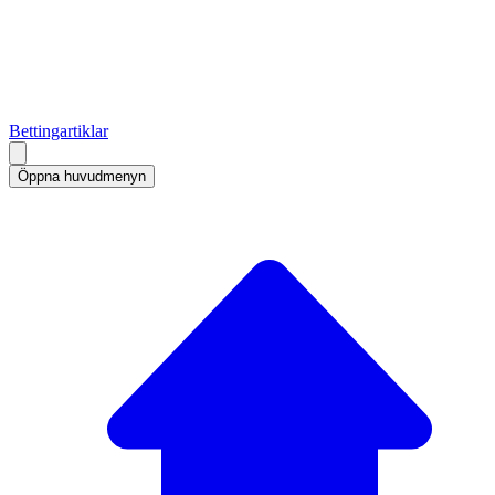
Bettingartiklar
Öppna huvudmenyn