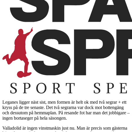
Leganes ligger näst sist, men formen är helt ok med två segrar + ett
kryss på de tre senaste. Det två segrarna var dock mot bottengäng
och dessutom på hemmaplan. På resande fot har man det jobbigare –
ingen bortaseger på hela säsongen.
Valladolid är ingen vinstmaskin just nu. Man är precis som gästerna