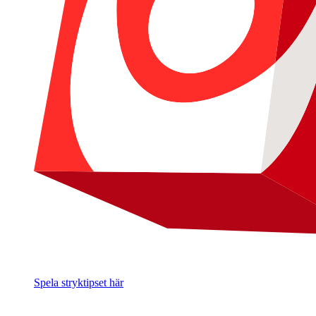
Spela stryktipset här