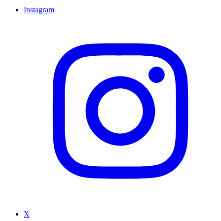
Instagram
X