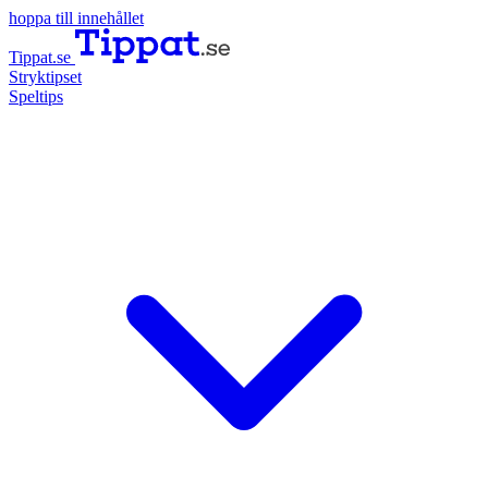
hoppa till innehållet
Tippat.se
Stryktipset
Speltips