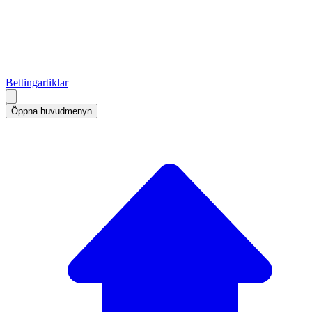
Bettingartiklar
Öppna huvudmenyn