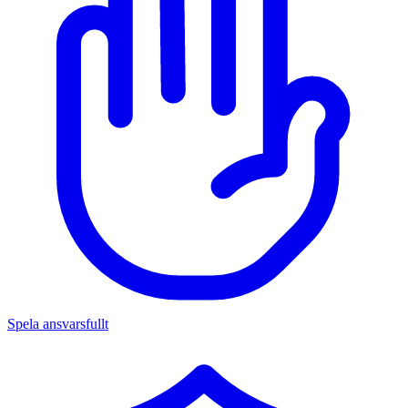
Spela ansvarsfullt