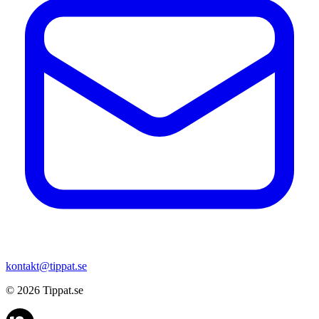
kontakt@tippat.se
© 2026
Tippat.se