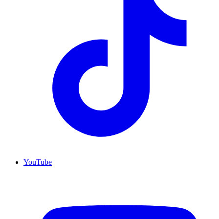
YouTube