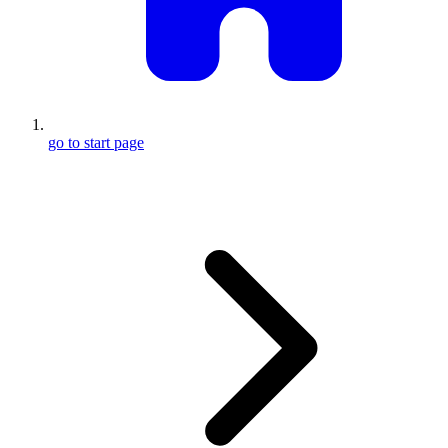
go to start page