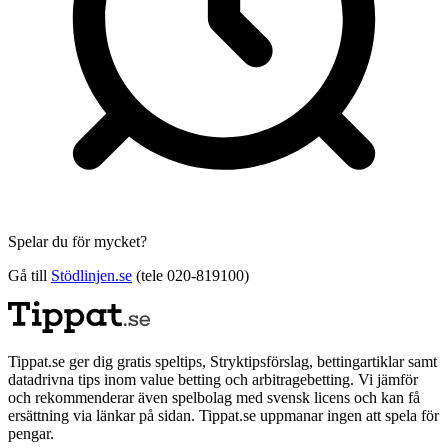
Spelar du för mycket?
Gå till
Stödlinjen.se
(tele 020-819100)
Tippat.se ger dig gratis speltips, Stryktipsförslag, bettingartiklar samt
datadrivna tips inom value betting och arbitragebetting. Vi jämför
och rekommenderar även spelbolag med svensk licens och kan få
ersättning via länkar på sidan. Tippat.se uppmanar ingen att spela för
pengar.