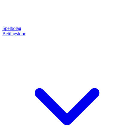
Spelbolag
Bettingsidor