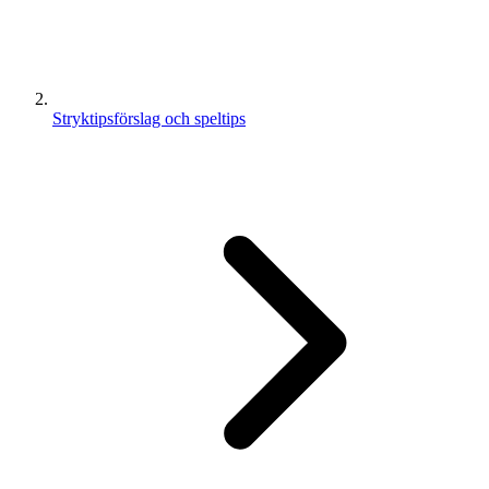
Stryktipsförslag och speltips