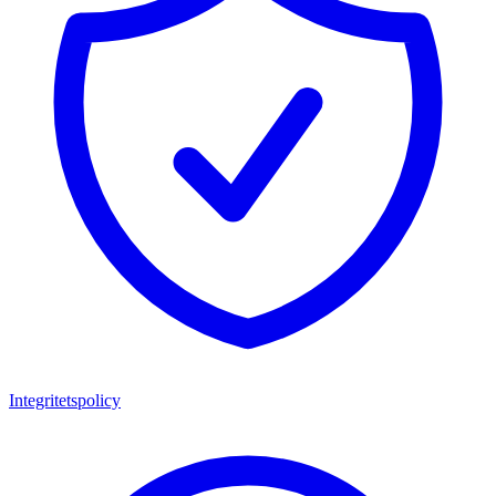
Integritetspolicy