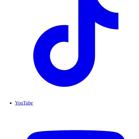
YouTube