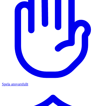
Spela ansvarsfullt