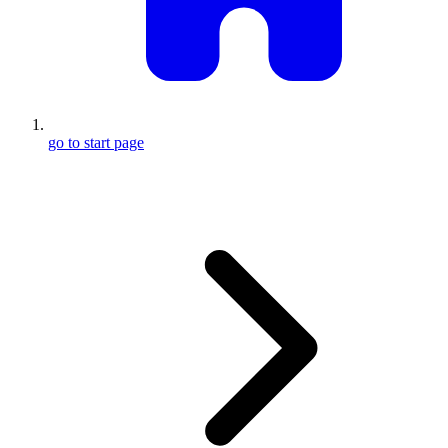
go to start page