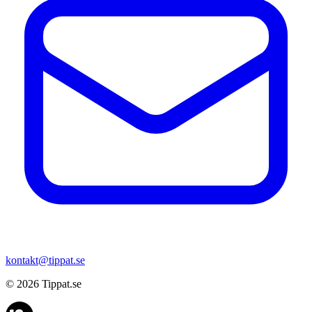
kontakt@tippat.se
© 2026
Tippat.se