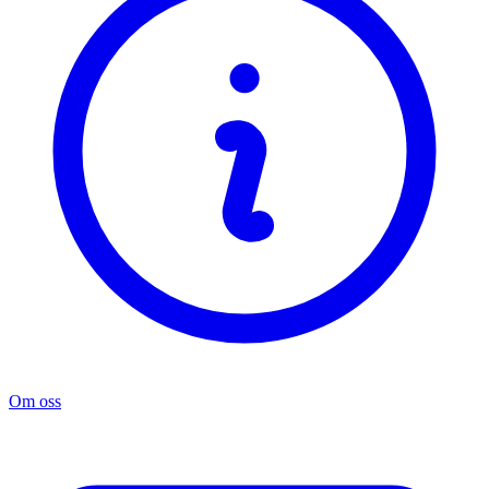
Om oss