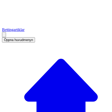
Bettingartiklar
Öppna huvudmenyn