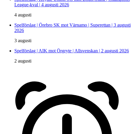
League-kval | 4 augusti 2026
4 augusti
Spelförslag | Örebro SK mot Värnamo | Superettan | 3 augusti
2026
3 augusti
Spelförslag | AIK mot Örgryte | Allsvenskan | 2 augusti 2026
2 augusti