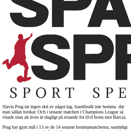
Slavia Prag tar ingen skit av något lag, framförallt inte hemma där
man sällan torskar. Och i senaste matchen i Champions League så
visade man att även är dugligt på resande fot (0-0 borta mot Barca).
Prag har gjort mål i 13 av de 14 senaste hemmamatcherna, samtidigt