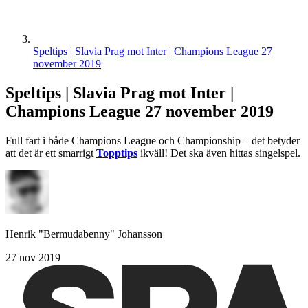
Speltips | Slavia Prag mot Inter | Champions League 27
november 2019
Speltips | Slavia Prag mot Inter |
Champions League 27 november 2019
Full fart i både Champions League och Championship – det betyder
att det är ett smarrigt
Topptips
ikväll! Det ska även hittas singelspel.
Henrik "Bermudabenny" Johansson
27 nov 2019