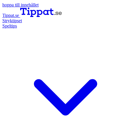
hoppa till innehållet
Tippat.se
Stryktipset
Speltips