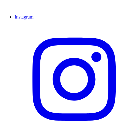
Instagram