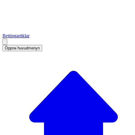
Bettingartiklar
Öppna huvudmenyn