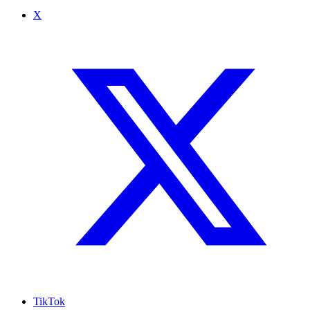
X
TikTok