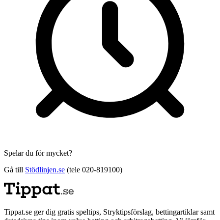
Spelar du för mycket?
Gå till
Stödlinjen.se
(tele 020-819100)
Tippat.se ger dig gratis speltips, Stryktipsförslag, bettingartiklar samt