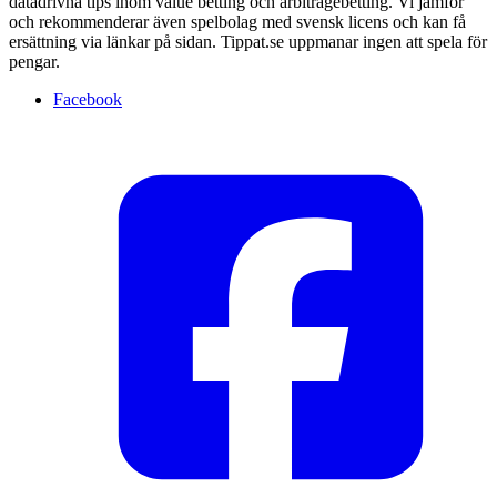
datadrivna tips inom value betting och arbitragebetting. Vi jämför
och rekommenderar även spelbolag med svensk licens och kan få
ersättning via länkar på sidan. Tippat.se uppmanar ingen att spela för
pengar.
Facebook