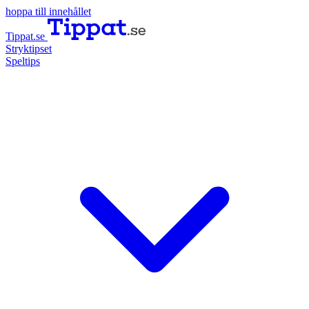
hoppa till innehållet
Tippat.se
Stryktipset
Speltips