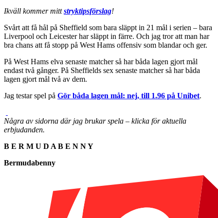
Ikväll kommer mitt
stryktipsförslag
!
Svårt att få hål på Sheffield som bara släppt in 21 mål i serien – bara
Liverpool och Leicester har släppt in färre. Och jag tror att man har
bra chans att få stopp på West Hams offensiv som blandar och ger.
På West Hams elva senaste matcher så har båda lagen gjort mål
endast två gånger. På Sheffields sex senaste matcher så har båda
lagen gjort mål två av dem.
Jag testar spel på
Gör båda lagen mål: nej, till 1.96 på Unibet
.
Några av sidorna där jag brukar spela – klicka för aktuella
erbjudanden.
B E R M U D A B E N N Y
Bermudabenny