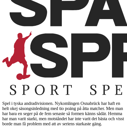
Spel i tyska andradivisionen. Nykomlingen Osnabrück har haft en
helt okej säsongsinledning med tio poäng på åtta matcher. Men man
har bara en seger på de fem senaste så formen känns sådär. Hemma
har man varit starkt, men motståndet har inte varit det bästa och visst
borde man få problem med att av seriens starkaste gäng.