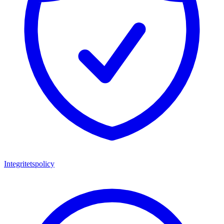
Integritetspolicy