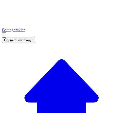
Bettingartiklar
Öppna huvudmenyn