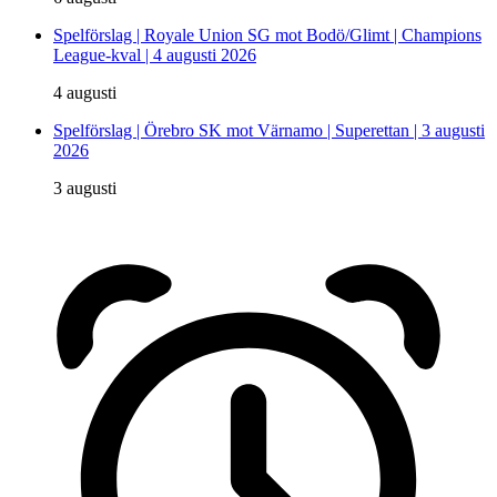
Spelförslag | Royale Union SG mot Bodö/Glimt | Champions
League-kval | 4 augusti 2026
4 augusti
Spelförslag | Örebro SK mot Värnamo | Superettan | 3 augusti
2026
3 augusti