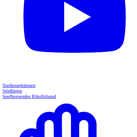
Spelinspektionen
Stödlinjen
Spelberoendes Riksförbund