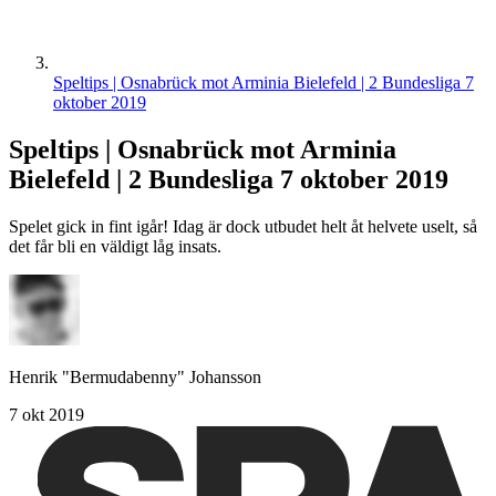
Speltips | Osnabrück mot Arminia Bielefeld | 2 Bundesliga 7
oktober 2019
Speltips | Osnabrück mot Arminia
Bielefeld | 2 Bundesliga 7 oktober 2019
Spelet gick in fint igår! Idag är dock utbudet helt åt helvete uselt, så
det får bli en väldigt låg insats.
Henrik "Bermudabenny" Johansson
7 okt 2019