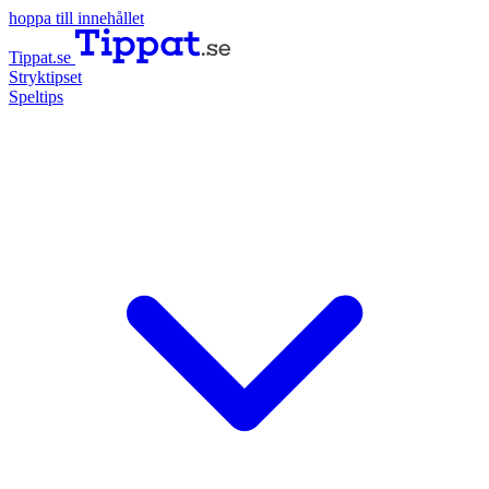
hoppa till innehållet
Tippat.se
Stryktipset
Speltips