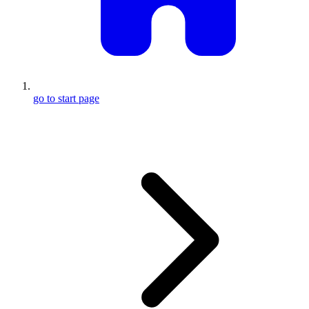
go to start page