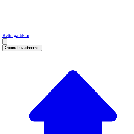
Bettingartiklar
Öppna huvudmenyn