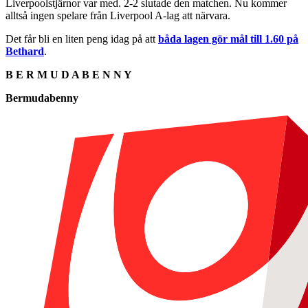
Liverpoolstjärnor var med. 2-2 slutade den matchen. Nu kommer
alltså ingen spelare från Liverpool A-lag att närvara.
Det får bli en liten peng idag på att
båda lagen gör mål till 1.60 på
Bethard
.
B E R M U D A B E N N Y
Bermudabenny