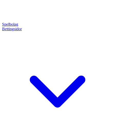
Spelbolag
Bettingsidor