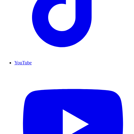
YouTube