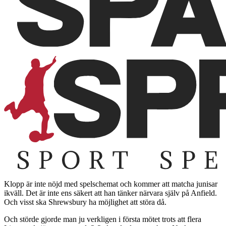
Klopp är inte nöjd med spelschemat och kommer att matcha junisar
ikväll. Det är inte ens säkert att han tänker närvara själv på Anfield.
Och visst ska Shrewsbury ha möjlighet att störa då.
Och störde gjorde man ju verkligen i första mötet trots att flera