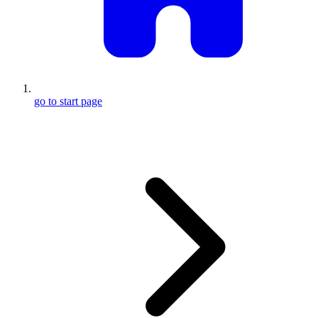
go to start page