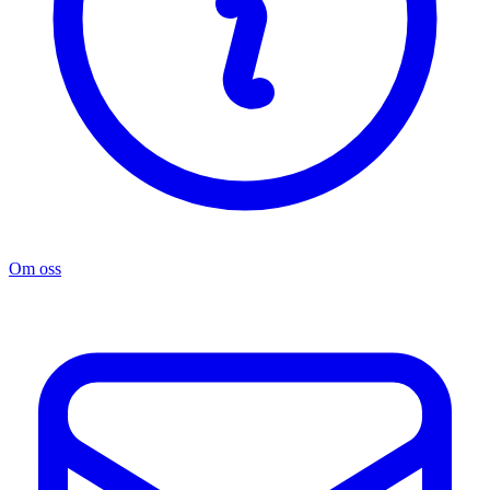
Om oss