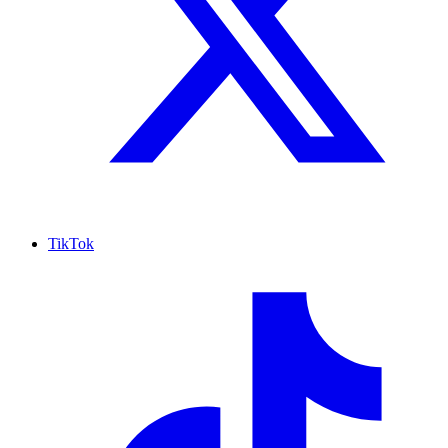
TikTok