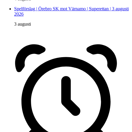
Spelförslag | Örebro SK mot Värnamo | Superettan | 3 augusti
2026
3 augusti