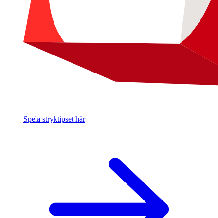
Spela stryktipset här