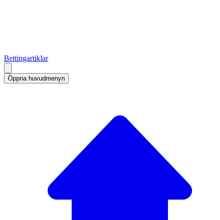
Bettingartiklar
Öppna huvudmenyn