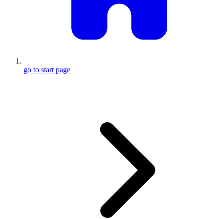
go to start page