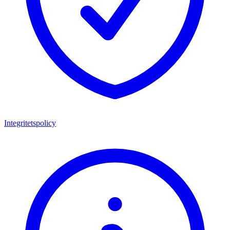
Integritetspolicy