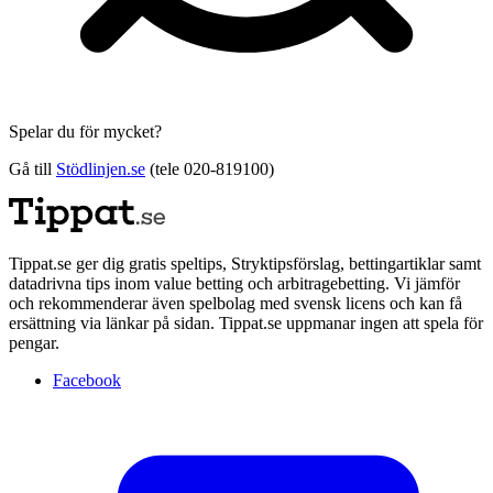
Spelar du för mycket?
Gå till
Stödlinjen.se
(tele 020-819100)
Tippat.se ger dig gratis speltips, Stryktipsförslag, bettingartiklar samt
datadrivna tips inom value betting och arbitragebetting. Vi jämför
och rekommenderar även spelbolag med svensk licens och kan få
ersättning via länkar på sidan. Tippat.se uppmanar ingen att spela för
pengar.
Facebook