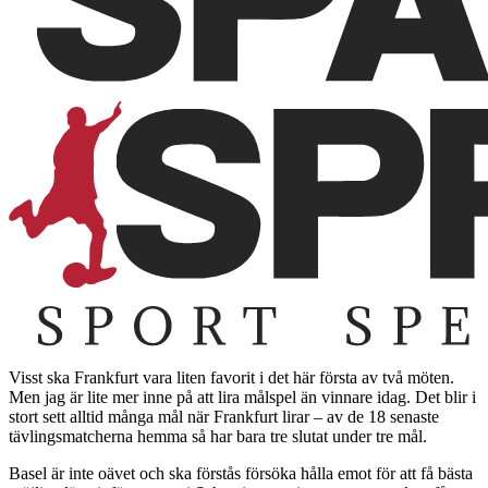
Visst ska Frankfurt vara liten favorit i det här första av två möten.
Men jag är lite mer inne på att lira målspel än vinnare idag. Det blir i
stort sett alltid många mål när Frankfurt lirar – av de 18 senaste
tävlingsmatcherna hemma så har bara tre slutat under tre mål.
Basel är inte oävet och ska förstås försöka hålla emot för att få bästa