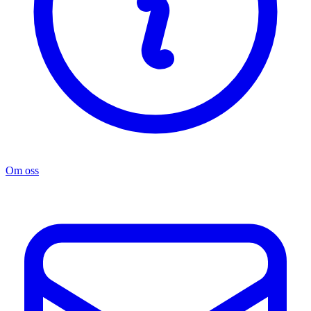
Om oss