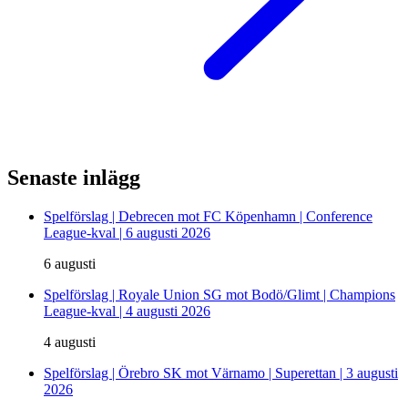
Senaste inlägg
Spelförslag | Debrecen mot FC Köpenhamn | Conference
League-kval | 6 augusti 2026
6 augusti
Spelförslag | Royale Union SG mot Bodö/Glimt | Champions
League-kval | 4 augusti 2026
4 augusti
Spelförslag | Örebro SK mot Värnamo | Superettan | 3 augusti
2026