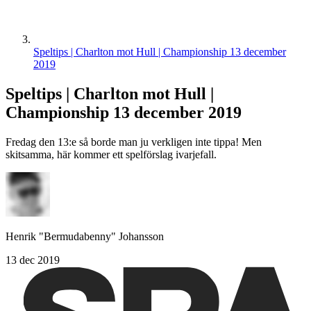
Speltips | Charlton mot Hull | Championship 13 december
2019
Speltips | Charlton mot Hull |
Championship 13 december 2019
Fredag den 13:e så borde man ju verkligen inte tippa! Men
skitsamma, här kommer ett spelförslag ivarjefall.
Henrik "Bermudabenny" Johansson
13 dec 2019