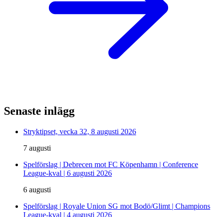
Senaste inlägg
Stryktipset, vecka 32, 8 augusti 2026
7 augusti
Spelförslag | Debrecen mot FC Köpenhamn | Conference
League-kval | 6 augusti 2026
6 augusti
Spelförslag | Royale Union SG mot Bodö/Glimt | Champions
League-kval | 4 augusti 2026