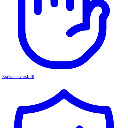
Spela ansvarsfullt