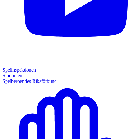
Spelinspektionen
Stödlinjen
Spelberoendes Riksförbund