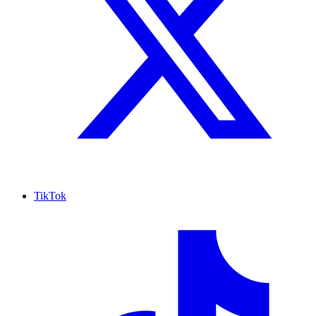
TikTok