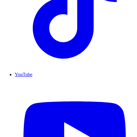
YouTube