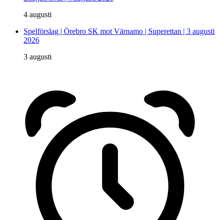
4 augusti
Spelförslag | Örebro SK mot Värnamo | Superettan | 3 augusti
2026
3 augusti