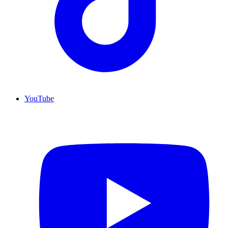
YouTube