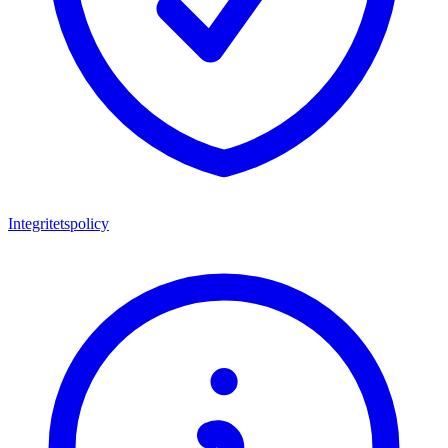
Integritetspolicy