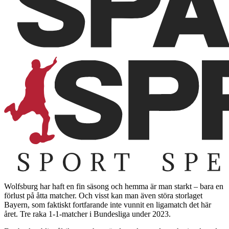
Wolfsburg har haft en fin säsong och hemma är man starkt – bara en
förlust på åtta matcher. Och visst kan man även störa storlaget
Bayern, som faktiskt fortfarande inte vunnit en ligamatch det här
året. Tre raka 1-1-matcher i Bundesliga under 2023.