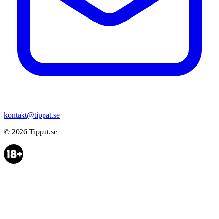
kontakt@tippat.se
© 2026
Tippat.se