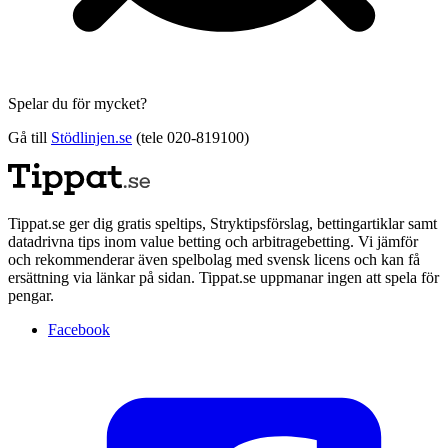
Spelar du för mycket?
Gå till
Stödlinjen.se
(tele 020-819100)
Tippat.se ger dig gratis speltips, Stryktipsförslag, bettingartiklar samt
datadrivna tips inom value betting och arbitragebetting. Vi jämför
och rekommenderar även spelbolag med svensk licens och kan få
ersättning via länkar på sidan. Tippat.se uppmanar ingen att spela för
pengar.
Facebook