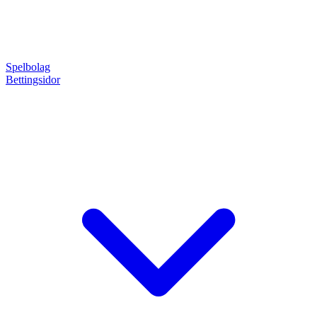
Spelbolag
Bettingsidor