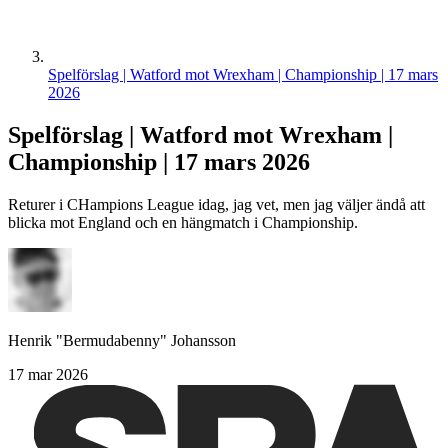
Spelförslag | Watford mot Wrexham | Championship | 17 mars
2026
Spelförslag | Watford mot Wrexham |
Championship | 17 mars 2026
Returer i CHampions League idag, jag vet, men jag väljer ändå att
blicka mot England och en hängmatch i Championship.
Henrik "Bermudabenny" Johansson
17 mar 2026