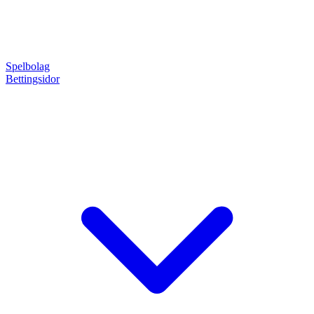
Spelbolag
Bettingsidor