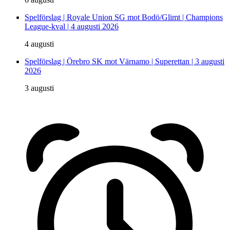
Spelförslag | Royale Union SG mot Bodö/Glimt | Champions
League-kval | 4 augusti 2026
4 augusti
Spelförslag | Örebro SK mot Värnamo | Superettan | 3 augusti
2026
3 augusti