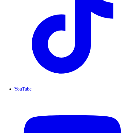
YouTube