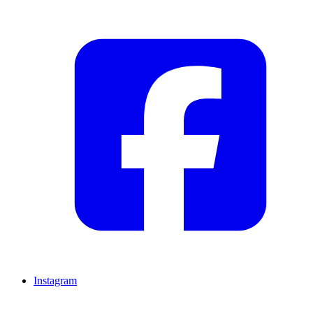
Instagram