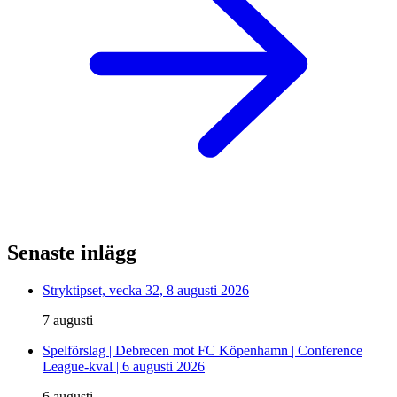
Senaste inlägg
Stryktipset, vecka 32, 8 augusti 2026
7 augusti
Spelförslag | Debrecen mot FC Köpenhamn | Conference
League-kval | 6 augusti 2026
6 augusti