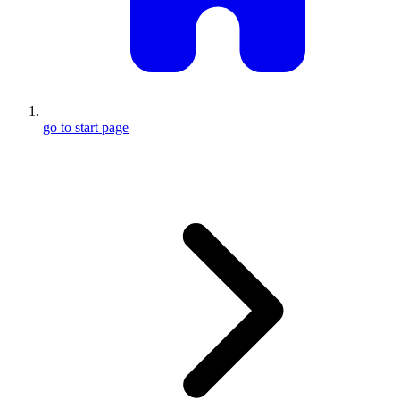
go to start page