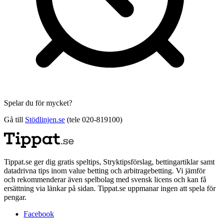
Spelar du för mycket?
Gå till
Stödlinjen.se
(tele 020-819100)
Tippat.se ger dig gratis speltips, Stryktipsförslag, bettingartiklar samt
datadrivna tips inom value betting och arbitragebetting. Vi jämför
och rekommenderar även spelbolag med svensk licens och kan få
ersättning via länkar på sidan. Tippat.se uppmanar ingen att spela för
pengar.
Facebook