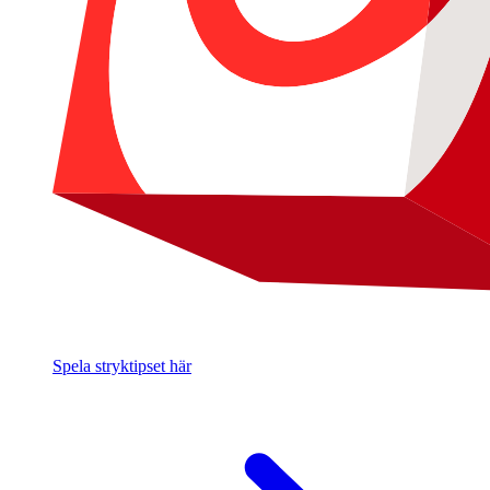
Spela stryktipset här