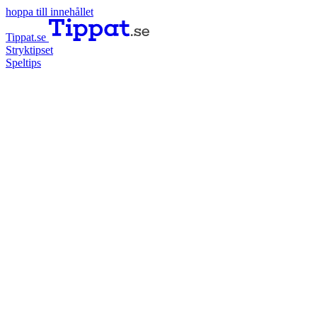
hoppa till innehållet
Tippat.se
Stryktipset
Speltips