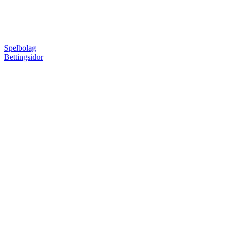
Spelbolag
Bettingsidor