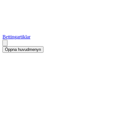
Bettingartiklar
Öppna huvudmenyn